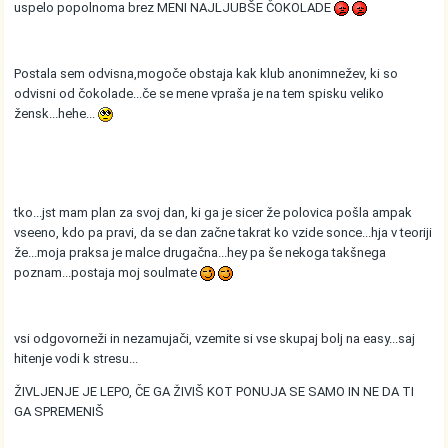
uspelo popolnoma brez MENI NAJLJUBŠE ČOKOLADE
Postala sem odvisna,mogoče obstaja kak klub anonimnežev, ki so
odvisni od čokolade...če se mene vpraša je na tem spisku veliko
žensk...hehe...
tko...jst mam plan za svoj dan, ki ga je sicer že polovica pošla ampak
vseeno, kdo pa pravi, da se dan začne takrat ko vzide sonce...hja v teoriji
že...moja praksa je malce drugačna...hey pa še nekoga takšnega
poznam...postaja moj soulmate
vsi odgovorneži in nezamujači, vzemite si vse skupaj bolj na easy...saj
hitenje vodi k stresu...
ŽIVLJENJE JE LEPO, ČE GA ŽIVIŠ KOT PONUJA SE SAMO IN NE DA TI
GA SPREMENIŠ