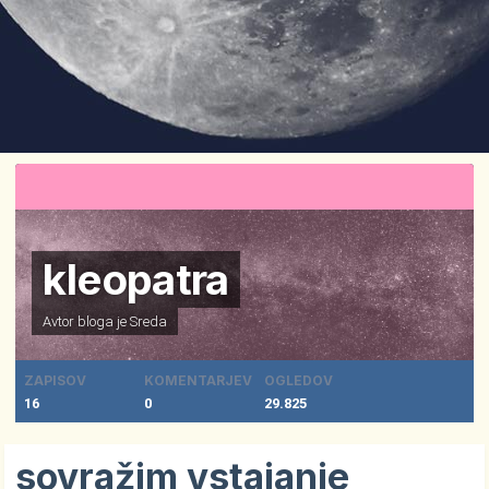
kleopatra
Avtor bloga je
Sreda
ZAPISOV
KOMENTARJEV
OGLEDOV
16
0
29.825
sovražim vstajanje