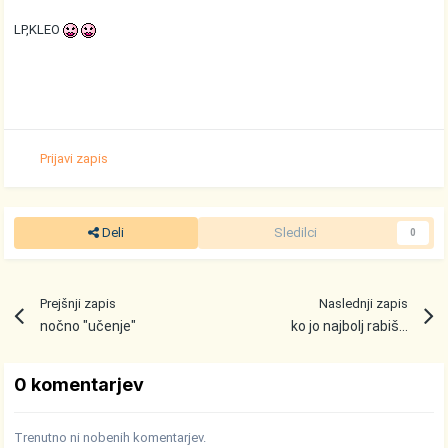
LP,KLEO
Prijavi zapis
Deli
Sledilci
0
Prejšnji zapis
Naslednji zapis
nočno "učenje"
ko jo najbolj rabiš...
0 komentarjev
Trenutno ni nobenih komentarjev.