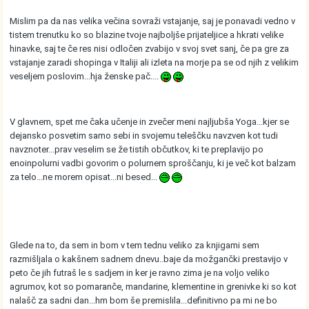
Mislim pa da nas velika večina sovraži vstajanje, saj je ponavadi vedno v
tistem trenutku ko so blazine tvoje najboljše prijateljice a hkrati velike
hinavke, saj te če res nisi odločen zvabijo v svoj svet sanj, če pa gre za
vstajanje zaradi shopinga v Italiji ali izleta na morje pa se od njih z velikim
veseljem poslovim...hja ženske pač....
V glavnem, spet me čaka učenje in zvečer meni najljubša Yoga...kjer se
dejansko posvetim samo sebi in svojemu teleščku navzven kot tudi
navznoter...prav veselim se že tistih občutkov, ki te preplavijo po
enoinpolurni vadbi govorim o polurnem sproščanju, ki je več kot balzam
za telo...ne morem opisat...ni besed...
Glede na to, da sem in bom v tem tednu veliko za knjigami sem
razmišljala o kakšnem sadnem dnevu..baje da možgančki prestavijo v
peto če jih futraš le s sadjem in ker je ravno zima je na voljo veliko
agrumov, kot so pomaranče, mandarine, klementine in grenivke ki so kot
nalašč za sadni dan...hm bom še premislila...definitivno pa mi ne bo