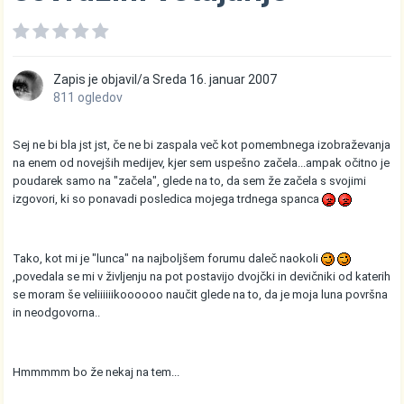
Zapis je objavil/a
Sreda
16. januar 2007
811 ogledov
Sej ne bi bla jst jst, če ne bi zaspala več kot pomembnega izobraževanja
na enem od novejših medijev, kjer sem uspešno začela...ampak očitno je
poudarek samo na "začela", glede na to, da sem že začela s svojimi
izgovori, ki so ponavadi posledica mojega trdnega spanca
Tako, kot mi je "lunca" na najboljšem forumu daleč naokoli
,povedala se mi v življenju na pot postavijo dvojčki in devičniki od katerih
se moram še veliiiiiikoooooo naučit glede na to, da je moja luna površna
in neodgovorna..
Hmmmmm bo že nekaj na tem...