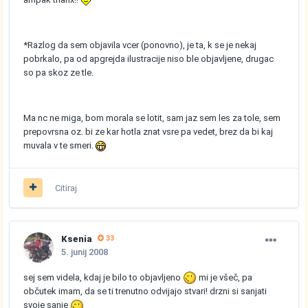
*Razlog da sem objavila vcer (ponovno), je ta, k se je nekaj
pobrkalo, pa od apgrejda ilustracije niso ble objavljene, drugac
so pa skoz ze tle.
Ma nc ne miga, bom morala se lotit, sam jaz sem les za tole, sem
prepovrsna oz. bi ze kar hotla znat vsre pa vedet, brez da bi kaj
muvala v te smeri.
Citiraj
Ksenia
33
5. junij 2008
sej sem videla, kdaj je bilo to objavljeno
mi je všeč, pa
občutek imam, da se ti trenutno odvijajo stvari! drzni si sanjati
svoje sanje