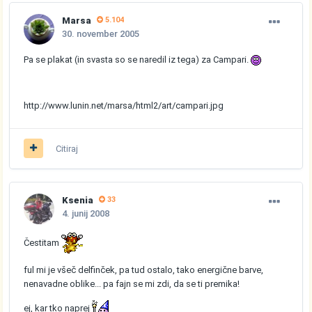
Marsa
5.104
30. november 2005
Pa se plakat (in svasta so se naredil iz tega) za Campari.
http://www.lunin.net/marsa/html2/art/campari.jpg
Citiraj
Ksenia
33
4. junij 2008
Čestitam
ful mi je všeč delfinček, pa tud ostalo, tako energične barve,
nenavadne oblike... pa fajn se mi zdi, da se ti premika!
ej, kar tko naprej