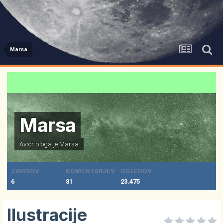
Marsa
Marsa
Avtor bloga je
Marsa
ZAPISOV
KOMENTARJEV
OGLEDOV
6
81
23.475
Ilustracije