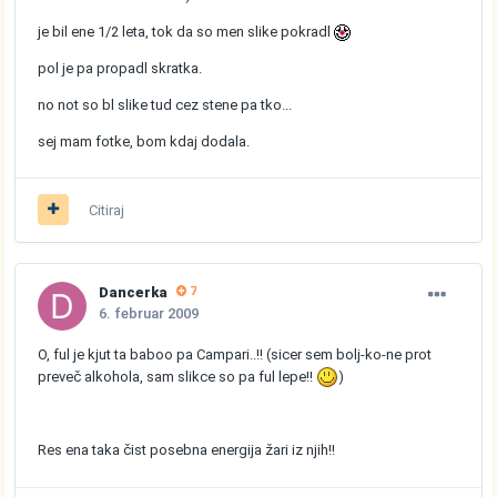
je bil ene 1/2 leta, tok da so men slike pokradl
pol je pa propadl skratka.
no not so bl slike tud cez stene pa tko...
sej mam fotke, bom kdaj dodala.
Citiraj
Dancerka
7
6. februar 2009
O, ful je kjut ta baboo pa Campari..!! (sicer sem bolj-ko-ne prot
preveč alkohola, sam slikce so pa ful lepe!!
)
Res ena taka čist posebna energija žari iz njih!!