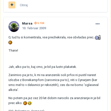
Citiraj
Marsa
5.104
10. februar 2009
O, tud tu si komentirala, vse prechekirala, vse obvladas prec.
Thanx!
Jah, alko pa to, kaj cmo, je bil pa lustn plakatek.
Zanimivo pa je to, k mi na aranzerski soli prfox ni pustil narest
izlozbe z Bonekampfom (carovnica pa to), niti s Cynarjem (ker
smo mel to v delavnici pr rekvizitih), ces da ne bomo 'oglaseval
alkota'.
No potem pa jaz cez 20 let dobim narocilo za aranziranje in je bil
prec alko.