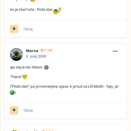
mi je všeč tole - Pride dan
Citiraj
Marsa
5.104
6. junij 2008
aja sej je res datum.
Thanx!
('Pride dan!' pa je Homerjeva izjava, k je tud na LN Mislih - fajn, ja!
)
Citiraj