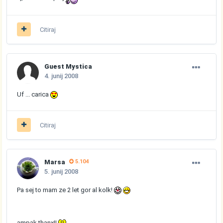
Citiraj
Guest Mystica
4. junij 2008
Uf ... carica
Citiraj
Marsa
5.104
5. junij 2008
Pa sej to mam ze 2 let gor al kolk!
ampak thanx!!