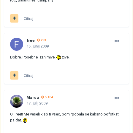
(CC, Balantines, Campari)
Citiraj
free
293
15. junij 2009
Dobre. Posebne, zanimive.
zive!
Citiraj
Marsa
5.104
17. julij 2009
O Free!! Me veseli k so ti vsec, bom rpobala se kaksno pofotkat
pa dat.