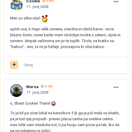
Cookie
8.600
11. junij 2008
Men so slike všeč
sploh une, k majo velik rumene, oranžne in rdeče barve - na te
blazno šizim; razen kadar mam obdobje modre z zeleno, vijola in
rumeno. Ampak večinoma sm pr ta toplih. Tkole, na kratko na
"baboo" - evo, ta mi je fulfajn, provzaprov kr obe baboo.
Citiraj
Marsa
5.104
17. junij 2008
o, dbest Cookie! Thanx!
To je bil pa sicer lokal na kersnikovi 5 (k ga je pol mela se sherbi,
pa je tud njej propadl - prevec placa/casha pa sredina centra ..
mas lohk sam mladiche not, ti pa hocjo sam pizze pa tak, tko da
se se nobenmu ni izslo).