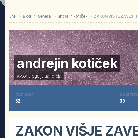
LNF
Blog
General
andrejin kotiček
ZAKON VIŠJE ZAVESTI
andrejin kotiček
Avtor bloga je
aandreja
ZAPISOV
KOMENT
52
30
ZAKON VIŠJE ZAV