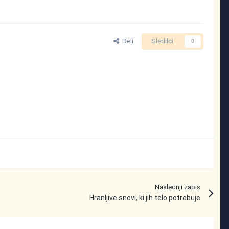
Deli
Sledilci
0
Naslednji zapis
Hranljive snovi, ki jih telo potrebuje