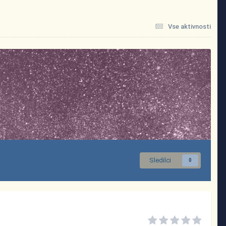
Vse aktivnosti
Sledilci
0