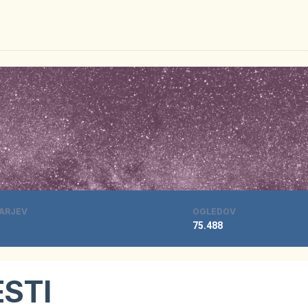
ARJEV
OGLEDOV
75.488
ESTI