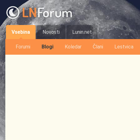
Vsebina
Novosti
Lunin.net
Forumi
Blogi
Koledar
Člani
Lestvica