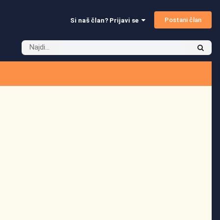
Postani član
Si naš član? Prijavi se