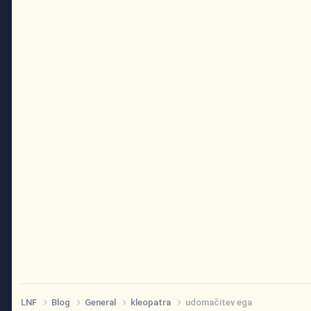
LNF
Blog
General
kleopatra
udomačitev ega