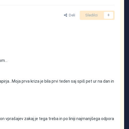
Deli
Sledilci
0
om...
irja...Moja prva kriza je bila prvi teden saj spiš pet ur na dan in
jon vprašajev zakaj je tega treba in po liniji najmanjšega odpora