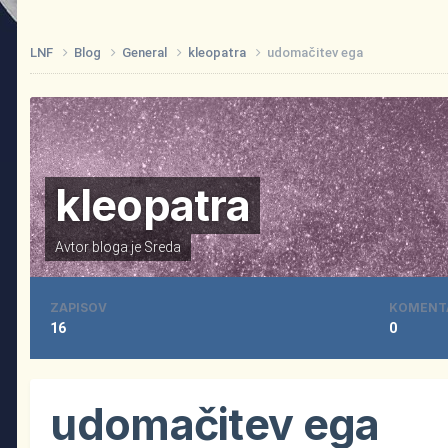
LNF
Blog
General
kleopatra
udomačitev ega
kleopatra
Avtor bloga je
Sreda
ZAPISOV
KOMENT
16
0
udomačitev ega