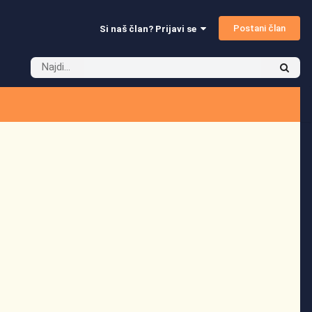
Postani član
Si naš član? Prijavi se