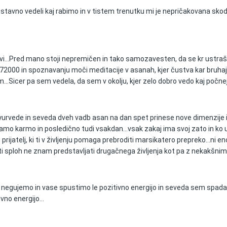
nostavno vedeli kaj rabimo in v tistem trenutku mi je nepričakovana sko
javi...Pred mano stoji nepremičen in tako samozavesten, da se kr ustraš
r 72000 in spoznavanju moči meditacije v asanah, kjer čustva kar bruhaj
jim...Sicer pa sem vedela, da sem v okolju, kjer zelo dobro vedo kaj počne
, ayurvede in seveda dveh vadb asan na dan spet prinese nove dimenzije
mo karmo in posledično tudi vsakdan...vsak zakaj ima svoj zato in ko u
rijatelj, ki ti v življenju pomaga prebroditi marsikatero prepreko...ni en
sti sploh ne znam predstavljati drugačnega življenja kot pa z nekakšnim 
h ne negujemo in vase spustimo le pozitivno energijo in seveda sem spa
vno energijo...