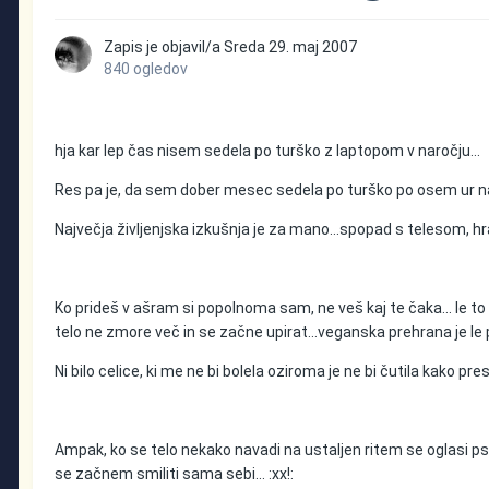
Zapis je objavil/a
Sreda
29. maj 2007
840 ogledov
hja kar lep čas nisem sedela po turško z laptopom v naročju...
Res pa je, da sem dober mesec sedela po turško po osem ur na d
Največja življenjska izkušnja je za mano...spopad s telesom, h
Ko prideš v ašram si popolnoma sam, ne veš kaj te čaka... le to ve
telo ne zmore več in se začne upirat...veganska prehrana je le p
Ni bilo celice, ki me ne bi bolela oziroma je ne bi čutila kako pr
Ampak, ko se telo nekako navadi na ustaljen ritem se oglasi psih
se začnem smiliti sama sebi... :xx!: