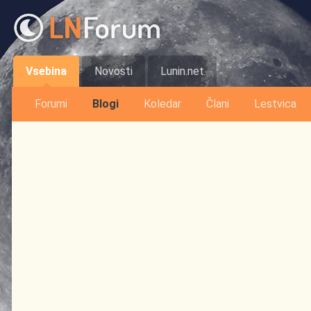
Vsebina
Novosti
Lunin.net
Forumi
Blogi
Koledar
Člani
Lestvica