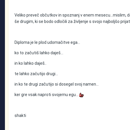
Veliko preveč občutkov in spoznanj v enem mesecu...mislim, da
še drugim, ki se bodo odločili za življenje s svojo najboljšo prijate
Diploma je le plod udomačitve ega...
ko to začutiš lahko daješ...
in ko lahko daješ..
te lahko začutijo drugi...
in ko te drugi začutijo si dosegel svoj namen...
ker gre vsak naproti svojemu egu...
shakti