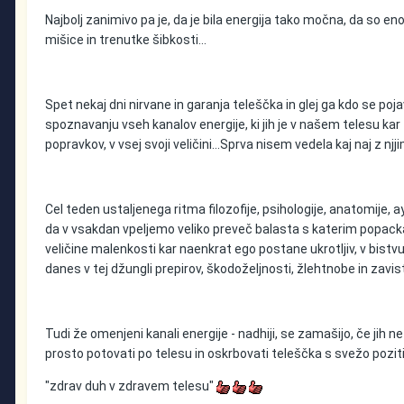
Najbolj zanimivo pa je, da je bila energija tako močna, da so e
mišice in trenutke šibkosti...
Spet nekaj dni nirvane in garanja teleščka in glej ga kdo se po
spoznavanju vseh kanalov energije, ki jih je v našem telesu ka
popravkov, v vsej svoji veličini...Sprva nisem vedela kaj naj z nj
Cel teden ustaljenega ritma filozofije, psihologije, anatomije
da v vsakdan vpeljemo veliko preveč balasta s katerim popacka
veličine malenkosti kar naenkrat ego postane ukrotljiv, v bistvu p
danes v tej džungli prepirov, škodoželjnosti, žlehtnobe in zavi
Tudi že omenjeni kanali energije - nadhiji, se zamašijo, če ji
prosto potovati po telesu in oskrbovati teleščka s svežo poziti
"zdrav duh v zdravem telesu"