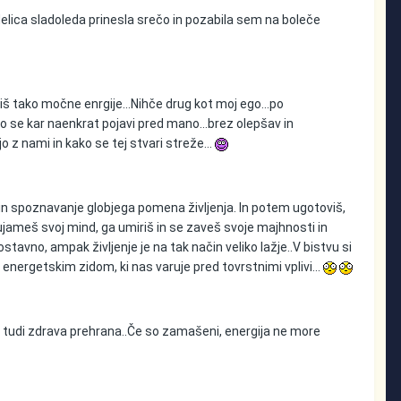
delica sladoleda prinesla srečo in pozabila sem na boleče
iš tako močne enrgije...Nihče drug kot moj ego...po
o se kar naenkrat pojavi pred mano...brez olepšav in
jo z nami in kako se tej stvari streže...
 in spoznavanje globjega pomena življenja. In potem ugotoviš,
jameš svoj mind, ga umiriš in se zaveš svoje majhnosti in
ostavno, ampak življenje je na tak način veliko lažje..V bistvu si
energetskim zidom, ki nas varuje pred tovrstnimi vplivi...
da tudi zdrava prehrana..Če so zamašeni, energija ne more