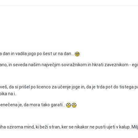
an in vadila jogo po šest ur na dan...
rano, in seveda našim največjim sovražnikom in hkrati zaveznikom - eg
š, da si prišel po licenco za učenje joge in, da je trda pot do tistega pap
ika na i.
esenečena je, da mora tako garati...
a oziroma mind, ki beži stran, ker se nikakor ne pusti ujeti v kalup..Mil