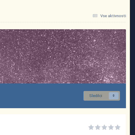
Vse aktivnosti
Sledilci
0