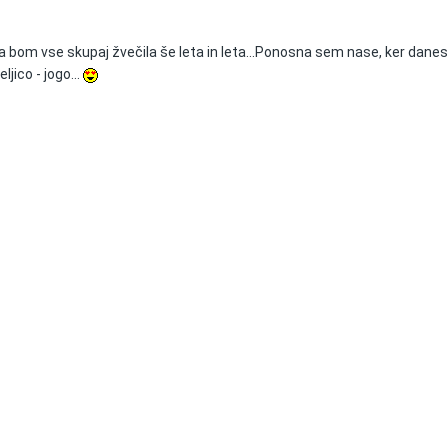
 bom vse skupaj žvečila še leta in leta...Ponosna sem nase, ker danes
ljico - jogo...