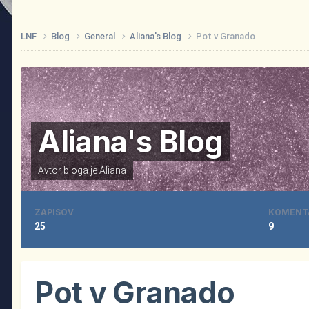
LNF
Blog
General
Aliana's Blog
Pot v Granado
Aliana's Blog
Avtor bloga je
Aliana
ZAPISOV
KOMENT
25
9
Pot v Granado