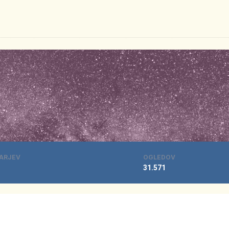
ARJEV
OGLEDOV
31.571