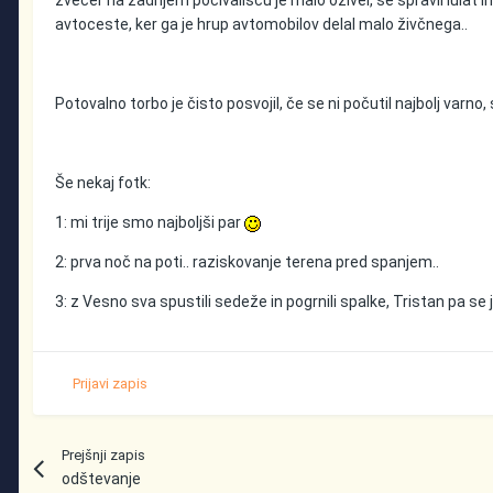
zvečer na zadnjem počivališču je malo oživel, se spravil lulat in 
avtoceste, ker ga je hrup avtomobilov delal malo živčnega..
Potovalno torbo je čisto posvojil, če se ni počutil najbolj varno, s
Še nekaj fotk:
1: mi trije smo najboljši par
2: prva noč na poti.. raziskovanje terena pred spanjem..
3: z Vesno sva spustili sedeže in pogrnili spalke, Tristan pa se 
Prijavi zapis
Prejšnji zapis
odštevanje