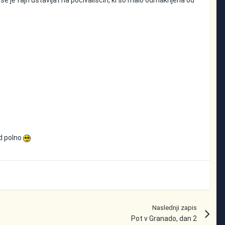
da se je fajn ustavljat na počivališčih, ki so malo odmaknjena od
od polno
Naslednji zapis
Pot v Granado, dan 2