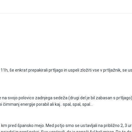
11h, še enkrat prepakirali prtljago in uspeli zložiti vse v prtljažnik, se 
 je na svojo polovico zadnjega sedeža (drugi del je bil zabasan s prtljag
čimmanj energije porabil ali kaj.. spal, spal, spal...
m pred špansko mejo. Med potjo smo se ustavljali na približno 2, 3 ure, d