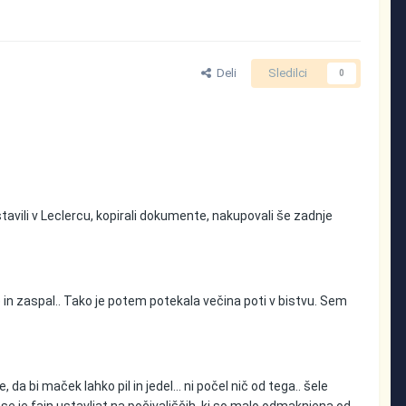
Deli
Sledilci
0
ustavili v Leclercu, kopirali dokumente, nakupovali še zadnje
o) in zaspal.. Tako je potem potekala večina poti v bistvu. Sem
a bi maček lahko pil in jedel... ni počel nič od tega.. šele