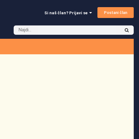
Postani član
Si naš član? Prijavi se