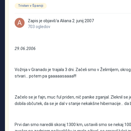
Tristan v Španiji
Zapis je objavil/a
Aliana
2. junij 2007
703 ogledov
29.06.2006
Vožnja v Granado je trajala 3 dni. Začeli smo v Želimljem, okrog 
stvari... potem pa gaaaaasaaaa!!!
Začelo se je fajn, muc ful priden, nič panike zganjal. Zleknil se
dobila občutek, da se je dal v stanje nekakšne hibernacije... da bi 
Prvi dan smo naredili skoraj 1300 km, ustavili smo se nekaj 100 k