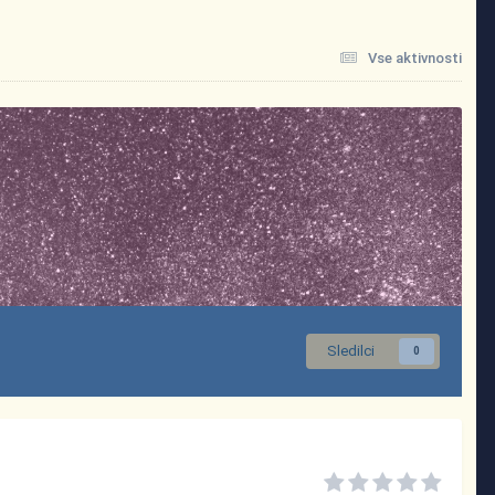
Vse aktivnosti
Sledilci
0