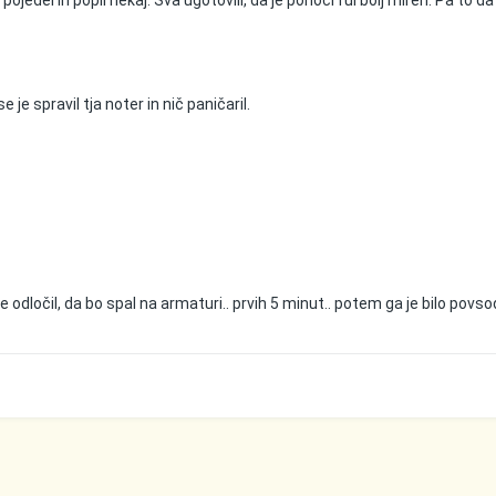
pojedel in popil nekaj. Sva ugotovili, da je ponoči ful bolj miren. Pa to 
e je spravil tja noter in nič paničaril.
je odločil, da bo spal na armaturi.. prvih 5 minut.. potem ga je bilo povs