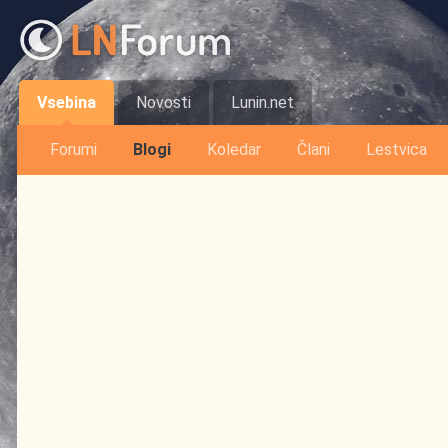
Vsebina
Novosti
Lunin.net
Forumi
Blogi
Koledar
Člani
Lestvica