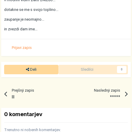
dotakne se me s svojo toplino...
zaupanje je neomajno...
in zvezdi dam ime...
Prijavi zapis
Deli
Sledilci
0
Prejšnji zapis
Naslednji zapis
III
*****
0 komentarjev
Trenutno ni nobenih komentarjev.