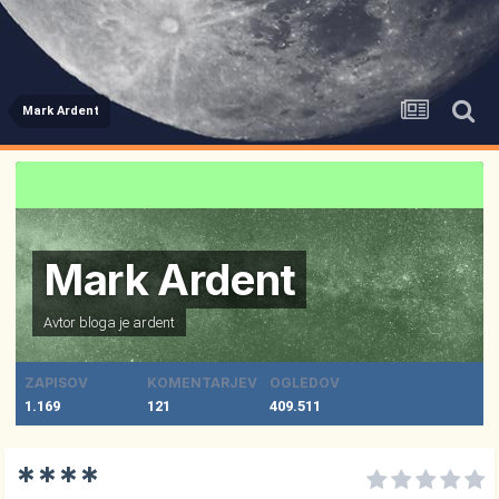
Mark Ardent
Mark Ardent
Avtor bloga je
ardent
ZAPISOV
KOMENTARJEV
OGLEDOV
1.169
121
409.511
****