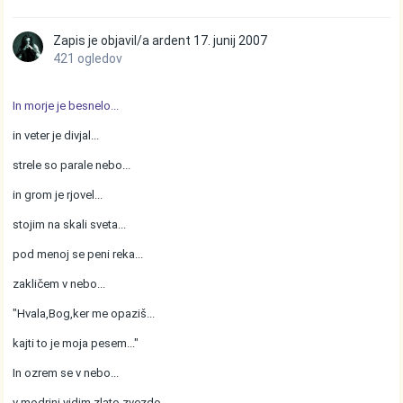
Zapis je objavil/a
ardent
17. junij 2007
421 ogledov
In morje je besnelo...
in veter je divjal...
strele so parale nebo...
in grom je rjovel...
stojim na skali sveta...
pod menoj se peni reka...
zakličem v nebo...
"Hvala,Bog,ker me opaziš...
kajti to je moja pesem..."
In ozrem se v nebo...
v modrini vidim zlato zvezdo...