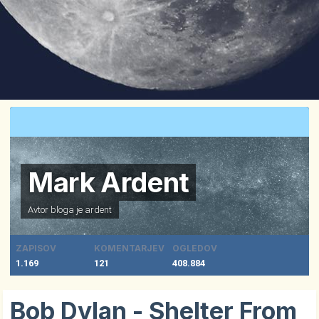
Mark Ardent
Avtor bloga je
ardent
ZAPISOV
KOMENTARJEV
OGLEDOV
1.169
121
408.884
Bob Dylan - Shelter From