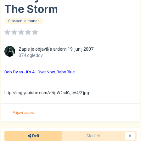
The Storm
Glasbeni almanah
Zapis je objavil/a
ardent
19. junij 2007
374 ogledov
Bob Dylan - It's All Over Now, Baby Blue
http://img.youtube.com/vi/igW2s4C_eV4/2.jpg
Prijavi zapis
Deli
Sledilci
0