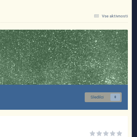
Vse aktivnosti
Sledilci
0