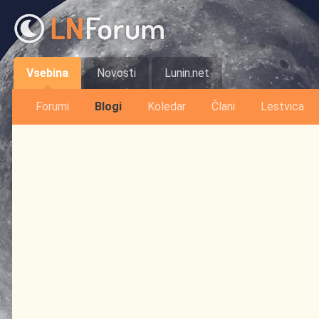
Vsebina
Novosti
Lunin.net
Forumi
Blogi
Koledar
Člani
Lestvica