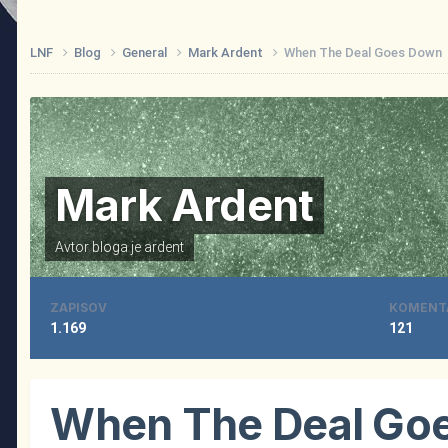
LNF
Blog
General
Mark Ardent
When The Deal Goes Down
Mark Ardent
Avtor bloga je
ardent
ZAPISOV
KOMENT
1.169
121
When The Deal Go