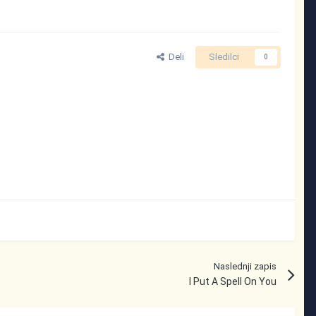
Deli
Sledilci
0
Naslednji zapis
I Put A Spell On You