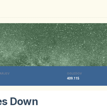
ARJEV
OGLEDOV
409.115
es Down