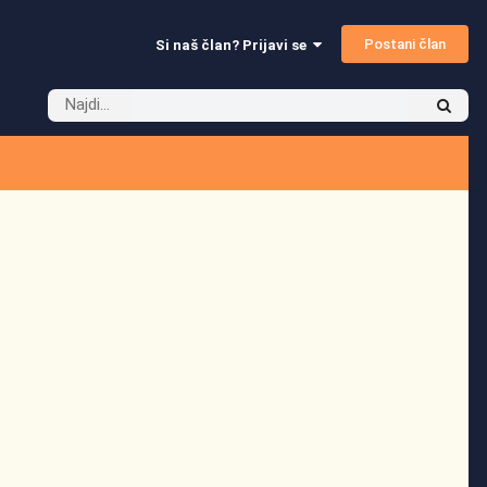
Postani član
Si naš član? Prijavi se