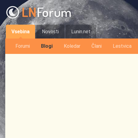
Vsebina
Novosti
Lunin.net
Forumi
Blogi
Koledar
Člani
Lestvica