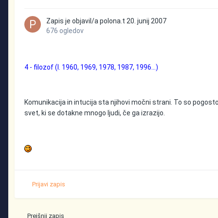
Zapis je objavil/a
polona.t
20. junij 2007
676 ogledov
4 - filozof (l. 1960, 1969, 1978, 1987, 1996...)
Komunikacija in intucija sta njihovi močni strani. To so pogosto k
svet, ki se dotakne mnogo ljudi, če ga izrazijo.
Prijavi zapis
Prejšnji zapis