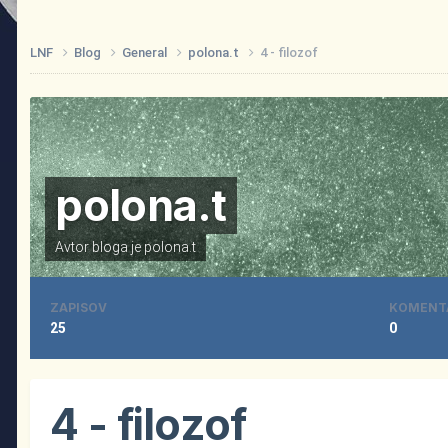
LNF
Blog
General
polona.t
4 - filozof
polona.t
Avtor bloga je
polona.t
ZAPISOV
KOMENT
25
0
4 - filozof