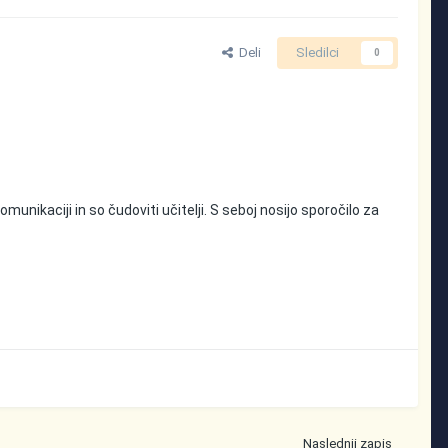
Deli
Sledilci
0
omunikaciji in so čudoviti učitelji. S seboj nosijo sporočilo za
Naslednji zapis