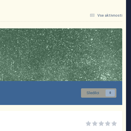
Vse aktivnosti
Sledilci
0