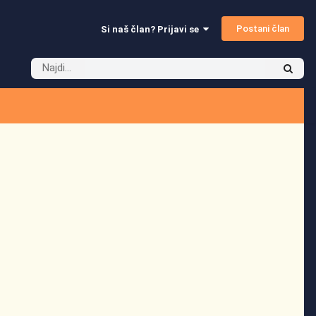
Postani član
Si naš član? Prijavi se