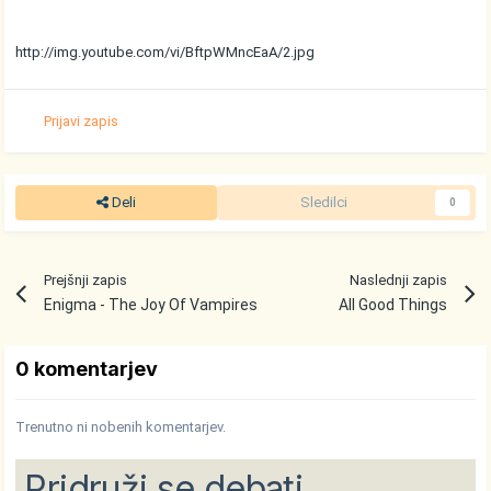
http://img.youtube.com/vi/BftpWMncEaA/2.jpg
Prijavi zapis
Deli
Sledilci
0
Prejšnji zapis
Naslednji zapis
Enigma - The Joy Of Vampires
All Good Things
0 komentarjev
Trenutno ni nobenih komentarjev.
Pridruži se debati