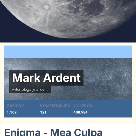
Mark Ardent
Avtor bloga je
ardent
ZAPISOV
KOMENTARJEV
OGLEDOV
1.169
121
408.984
Enigma - Mea Culpa