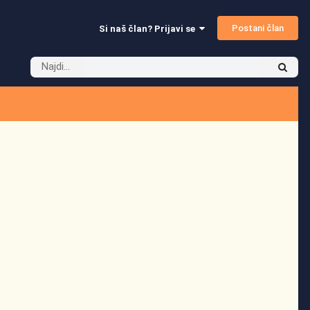
Postani član
Si naš član? Prijavi se