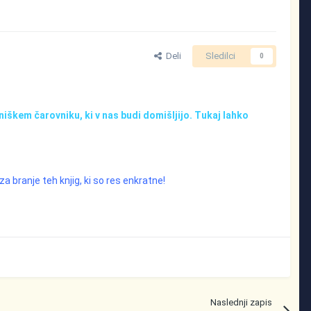
Deli
Sledilci
0
iškem čarovniku, ki v nas budi domišljijo. Tukaj lahko
a branje teh knjig, ki so res enkratne!
Naslednji zapis