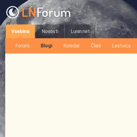
Vsebina
Novosti
Lunin.net
Forumi
Blogi
Koledar
Člani
Lestvica