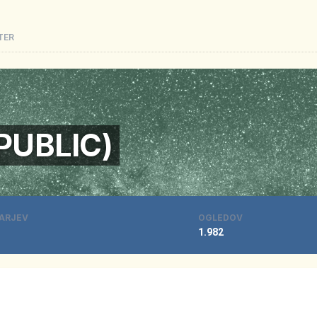
TER
(PUBLIC)
ARJEV
OGLEDOV
1.982