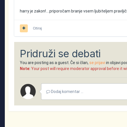
harry je zakon!....priporočam branje vsem ljubiteljem pravljičn
Citiraj
Pridruži se debati
You are posting as a guest. Če si član,
se prijavi
in objavi p
Note:
Your post will require moderator approval before it will
Dodaj komentar ...