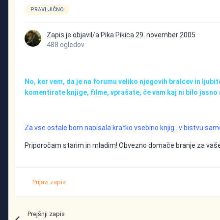
PRAVLJIČNO
Zapis je objavil/a
Pika Pikica
29. november 2005
488 ogledov
No, ker vem, da je na forumu veliko njegovih bralcev in lju
komentirate knjige, filme, vprašate, če vam kaj ni bilo jasn
Za vse ostale bom napisala kratko vsebino knjig...v bistvu samo 
Priporočam starim in mladim! Obvezno domače branje za vaše
Prijavi zapis
Prejšnji zapis