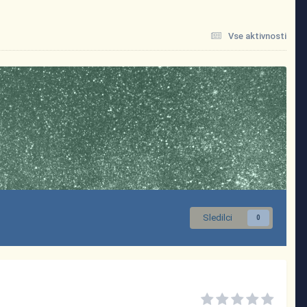
Vse aktivnosti
Sledilci
0