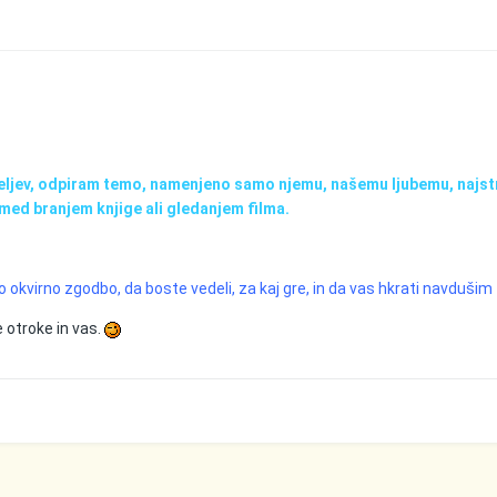
biteljev, odpiram temo, namenjeno samo njemu, našemu ljubemu, najstn
o med branjem knjige ali gledanjem filma.
okvirno zgodbo, da boste vedeli, za kaj gre, in da vas hkrati navdušim z
 otroke in vas.