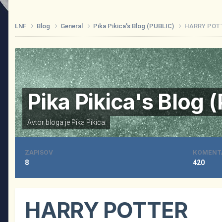
LNF
Blog
General
Pika Pikica's Blog (PUBLIC)
HARRY POT
Pika Pikica's Blog 
Avtor bloga je
Pika Pikica
ZAPISOV
KOMENT
8
420
HARRY POTTER