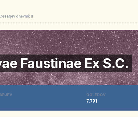
Cesarjev dnevnik II
vae Faustinae Ex S.C.
ARJEV
OGLEDOV
7.791