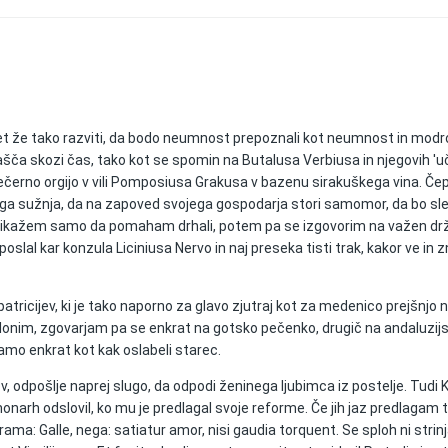
et že tako razviti, da bodo neumnost prepoznali kot neumnost in modro
ašča skozi čas, tako kot se spomin na Butalusa Verbiusa in njegovih 'u
 in večerno orgijo v vili Pomposiusa Grakusa v bazenu sirakuškega vina.
a sužnja, da na zapoved svojega gospodarja stori samomor, da bo sled
 prikažem samo da pomaham drhali, potem pa se izgovorim na važen drž
oslal kar konzula Liciniusa Nervo in naj preseka tisti trak, kakor ve in 
atricijev, ki je tako naporno za glavo zjutraj kot za medenico prejšnjo n
onim, zgovarjam pa se enkrat na gotsko pečenko, drugič na andaluzijske
samo enkrat kot kak oslabeli starec.
ov, odpošlje naprej slugo, da odpodi ženinega ljubimca iz postelje. Tudi
narh odslovil, ko mu je predlagal svoje reforme. Če jih jaz predlagam 
igrama: Galle, nega: satiatur amor, nisi gaudia torquent. Se sploh ni str