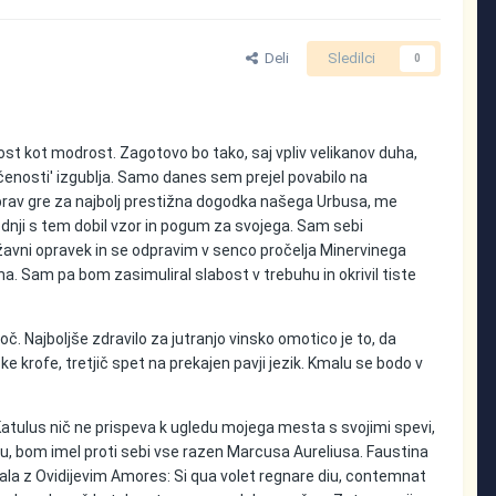
Deli
Sledilci
0
st kot modrost. Zagotovo bo tako, saj vpliv velikanov duha,
čenosti' izgublja. Samo danes sem prejel povabilo na
 Čeprav gre za najbolj prestižna dogodka našega Urbusa, me
nji s tem dobil vzor in pogum za svojega. Sam sebi
avni opravek in se odpravim v senco pročelja Minervinega
zna. Sam pa bom zasimuliral slabost v trebuhu in okrivil tiste
oč. Najboljše zdravilo za jutranjo vinsko omotico je to, da
 krofe, tretjič spet na prekajen pavji jezik. Kmalu se bodo v
 Katulus nič ne prispeva k ugledu mojega mesta s svojimi spevi,
tu, bom imel proti sebi vse razen Marcusa Aureliusa. Faustina
injala z Ovidijevim Amores: Si qua volet regnare diu, contemnat