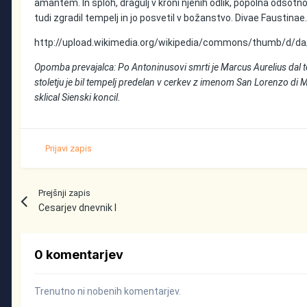
amantem. In sploh, dragulj v kroni njenih odlik, popolna odsotno
tudi zgradil tempelj in jo posvetil v božanstvo. Divae Faustinae
http://upload.wikimedia.org/wikipedia/commons/thumb/d/da
Opomba prevajalca: Po Antoninusovi smrti je Marcus Aurelius dal 
stoletju je bil tempelj predelan v cerkev z imenom San Lorenzo di Mira
sklical Sienski koncil.
Prijavi zapis
Prejšnji zapis
Cesarjev dnevnik I
0 komentarjev
Trenutno ni nobenih komentarjev.