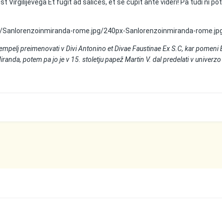
st Virgilijevega Et fugit ad salices, et se cupit ante videri! Pa tudi n
.
/Sanlorenzoinmiranda-rome.jpg/240px-Sanlorenzoinmiranda-rome.jp
tempelj preimenovati v Divi Antonino et Divae Faustinae Ex S.C, kar pomeni
nda, potem pa jo je v 15. stoletju papež Martin V. dal predelati v univerzo kemi