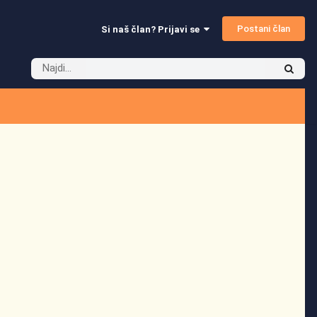
Postani član
Si naš član? Prijavi se