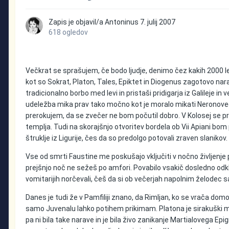
Zapis je objavil/a
Antoninus
7. julij 2007
618 ogledov
Večkrat se sprašujem, če bodo ljudje, denimo čez kakih 2000 l
kot so Sokrat, Platon, Tales, Epiktet in Diogenus zagotovo nar
tradicionalno borbo med levi in pristaši pridigarja iz Galileje
udeležba mika prav tako močno kot je moralo mikati Neronoveg
prerokujem, da se zvečer ne bom počutil dobro. V Kolosej se
templja. Tudi na skorajšnjo otvoritev bordela ob Vii Apiani bom p
štruklje iz Ligurije, čes da so predolgo potovali zraven slanikov.
Vse od smrti Faustine me poskušajo vključiti v nočno življenje p
prejšnjo noč ne sežeš po amfori. Povabilo vsakič dosledno odkl
vomitarijih norčevali, češ da si ob večerjah napolnim želodec 
Danes je tudi že v Pamfiliji znano, da Rimljan, ko se vrača dom
samo Juvenalu lahko potihem prikimam. Platona je sirakuški mo
pa ni bila take narave in je bila živo zanikanje Martialovega Ep