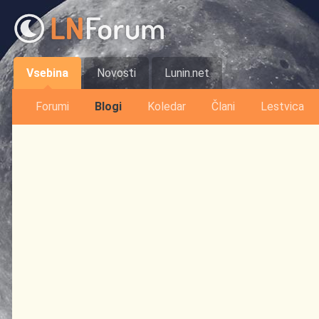
Vsebina
Novosti
Lunin.net
Forumi
Blogi
Koledar
Člani
Lestvica