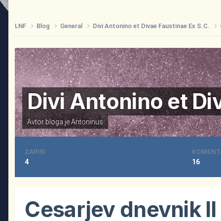
LNF
Blog
General
Divi Antonino et Divae Faustinae Ex S.C.
Divi Antonino et Di
Avtor bloga je
Antoninus
ZAPISI
KOMENT
4
16
Cesarjev dnevnik II