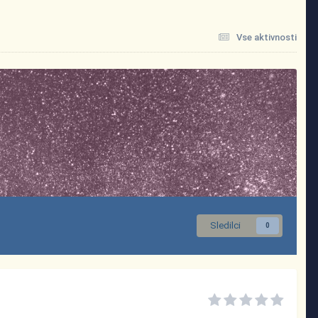
Vse aktivnosti
Sledilci
0