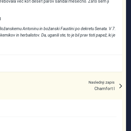
i potrebovala več kot deset parov sandal mesečno. Zato sem ji
g
 Božanskemu Antoninu in božanski Faustini po dekretu Senata. V 7.
kov in herbalistov. Da, uganili ste; to je bil prav tisti papež, ki je
Naslednji zapis
Chamfort I