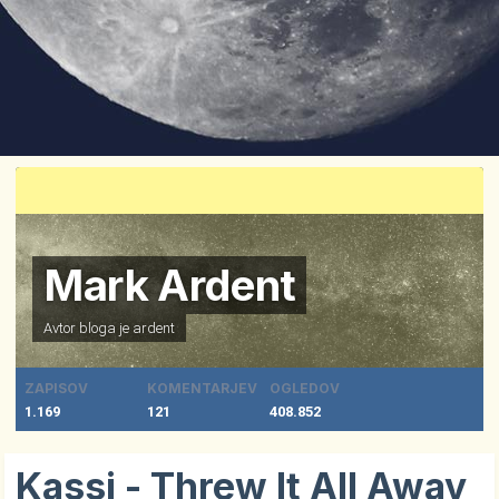
Mark Ardent
Avtor bloga je
ardent
ZAPISOV
KOMENTARJEV
OGLEDOV
1.169
121
408.852
Kassi - Threw It All Away