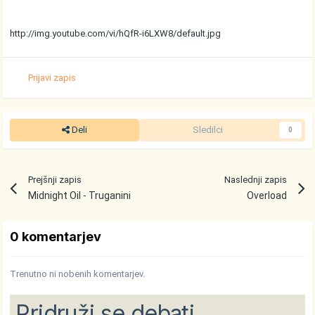
http://img.youtube.com/vi/hQfR-i6LXW8/default.jpg
Prijavi zapis
Deli
Sledilci
0
Prejšnji zapis
Naslednji zapis
Midnight Oil - Truganini
Overload
0 komentarjev
Trenutno ni nobenih komentarjev.
Pridruži se debati