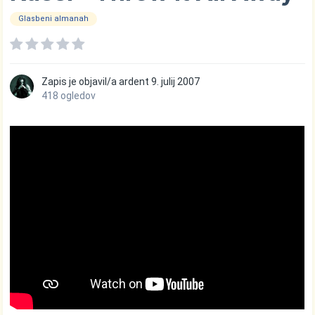
Glasbeni almanah
Zapis je objavil/a
ardent
9. julij 2007
418 ogledov