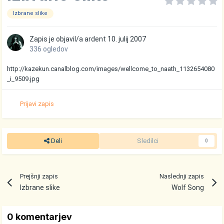
Izbrane slike
Zapis je objavil/a
ardent
10. julij 2007
336 ogledov
http://kazekun.canalblog.com/images/wellcome_to_naath_1132654080
_i_9509.jpg
Prijavi zapis
Deli
Sledilci
0
Prejšnji zapis
Naslednji zapis
Izbrane slike
Wolf Song
0 komentarjev