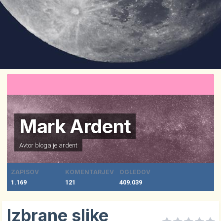
Mark Ardent
Avtor bloga je
ardent
ZAPISOV
KOMENTARJEV
OGLEDOV
1.169
121
409.039
Izbrane slike