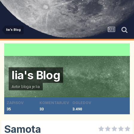
lia's Blog
lia's Blog
Avtor bloga je
lia
ZAPISOV
KOMENTARJEV
OGLEDOV
35
33
3.490
Samota