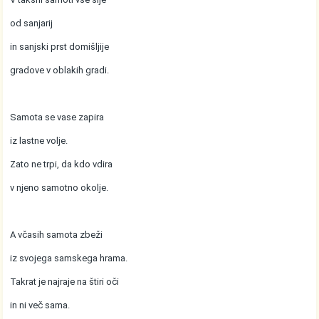
od sanjarij
in sanjski prst domišljije
gradove v oblakih gradi.
Samota se vase zapira
iz lastne volje.
Zato ne trpi, da kdo vdira
v njeno samotno okolje.
A včasih samota zbeži
iz svojega samskega hrama.
Takrat je najraje na štiri oči
in ni več sama.