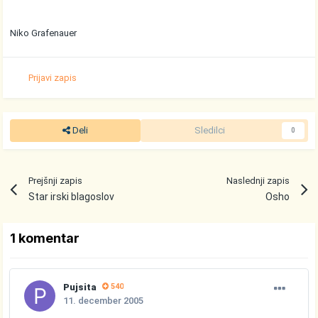
Niko Grafenauer
Prijavi zapis
Deli
Sledilci
0
Prejšnji zapis
Naslednji zapis
Star irski blagoslov
Osho
1 komentar
Pujsita
540
11. december 2005