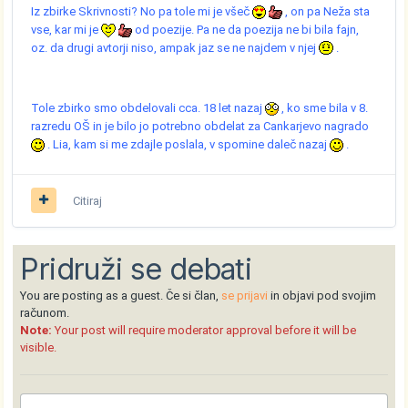
Iz zbirke Skrivnosti? No pa tole mi je všeč
, on pa Neža sta
vse, kar mi je
od poezije. Pa ne da poezija ne bi bila fajn,
oz. da drugi avtorji niso, ampak jaz se ne najdem v njej
.
Tole zbirko smo obdelovali cca. 18 let nazaj
, ko sme bila v 8.
razredu OŠ in je bilo jo potrebno obdelat za Cankarjevo nagrado
. Lia, kam si me zdajle poslala, v spomine daleč nazaj
.
Citiraj
Pridruži se debati
You are posting as a guest. Če si član,
se prijavi
in objavi pod svojim
računom.
Note:
Your post will require moderator approval before it will be
visible.