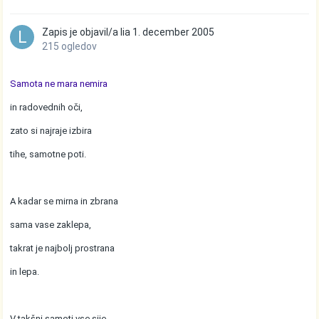
Zapis je objavil/a
lia
1. december 2005
215 ogledov
Samota ne mara nemira
in radovednih oči,
zato si najraje izbira
tihe, samotne poti.
A kadar se mirna in zbrana
sama vase zaklepa,
takrat je najbolj prostrana
in lepa.
V takšni samoti vse sije