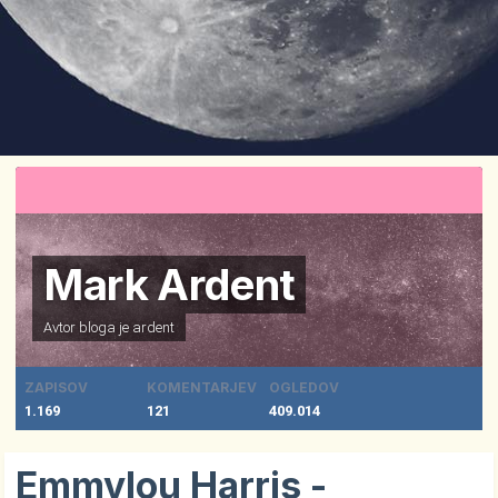
Mark Ardent
Avtor bloga je
ardent
ZAPISOV
KOMENTARJEV
OGLEDOV
1.169
121
409.014
Emmylou Harris -