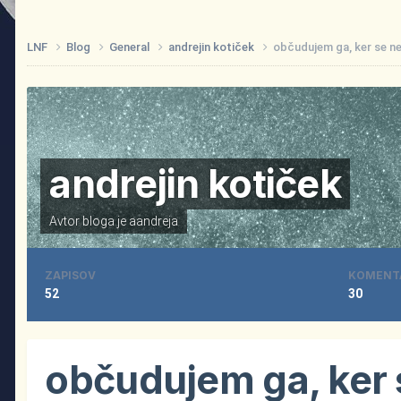
LNF
Blog
General
andrejin kotiček
občudujem ga, ker se ne 
andrejin kotiček
Avtor bloga je
aandreja
ZAPISOV
KOMENT
52
30
občudujem ga, ker s