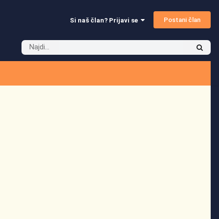
Postani član
Si naš član? Prijavi se