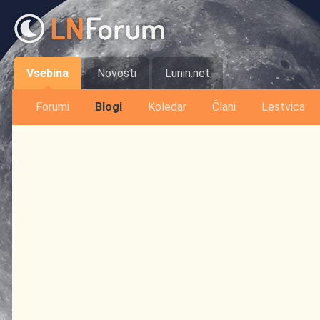
Vsebina
Novosti
Lunin.net
Forumi
Blogi
Koledar
Člani
Lestvica