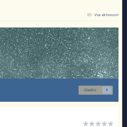
Vse aktivnosti
Sledilci
0