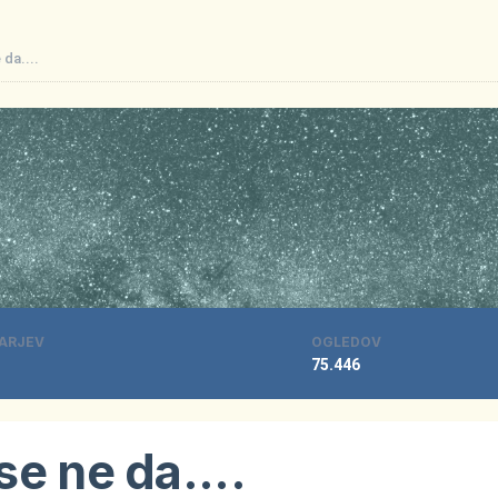
da....
ARJEV
OGLEDOV
75.446
e ne da....