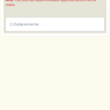
Note:
Your post will require moderator approval before it will be
visible.
Dodaj komentar ...