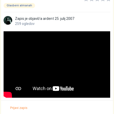
Glasbeni almanah
Zapis je objavil/a
ardent
25. julij 2007
259 ogledov
Prijavi zapis