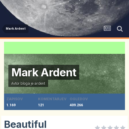
Mark Ardent
Mark Ardent
Avtor bloga je
ardent
ZAPISOV
KOMENTARJEV
OGLEDOV
1.169
121
409.266
Beautiful