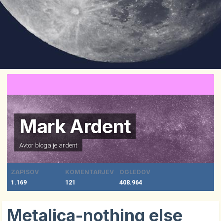
Mark Ardent
Avtor bloga je
ardent
ZAPISOV
KOMENTARJEV
OGLEDOV
1.169
121
408.964
Metalica-nothing else