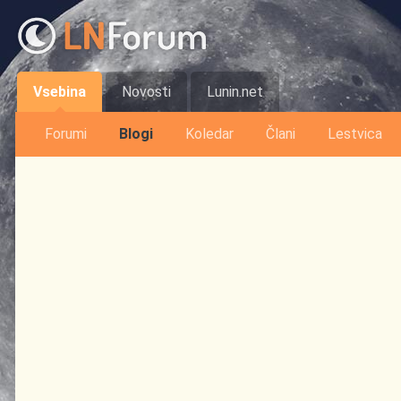
Vsebina
Novosti
Lunin.net
Forumi
Blogi
Koledar
Člani
Lestvica