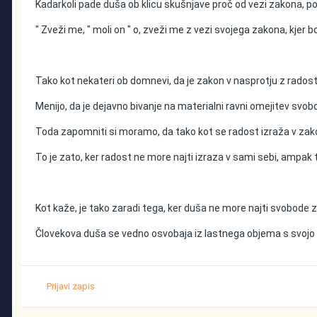
Kadarkoli pade duša ob klicu skušnjave proč od vezi zakona, po
" Zveži me, " moli on " o, zveži me z vezi svojega zakona, kjer
Tako kot nekateri ob domnevi, da je zakon v nasprotju z radostjo
Menijo, da je dejavno bivanje na materialni ravni omejitev sv
Toda zapomniti si moramo, da tako kot se radost izraža v zako
To je zato, ker radost ne more najti izraza v sami sebi, ampak te
Kot kaže, je tako zaradi tega, ker duša ne more najti svobode 
Človekova duša se vedno osvobaja iz lastnega objema s svojo de
Prijavi zapis