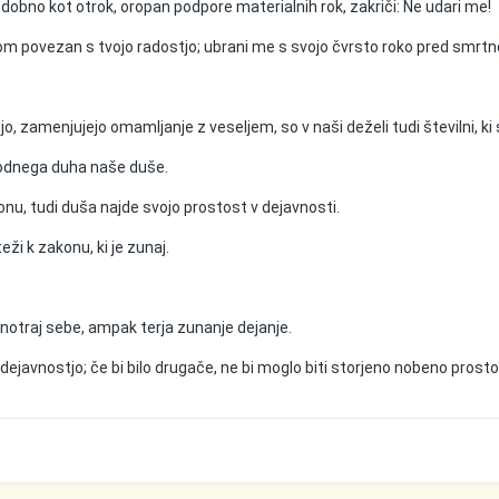
dobno kot otrok, oropan podpore materialnih rok, zakriči: Ne udari me!
 bom povezan s tvojo radostjo; ubrani me s svojo čvrsto roko pred smrtn
, zamenjujejo omamljanje z veseljem, so v naši deželi tudi številni, ki s
obodnega duha naše duše.
nu, tudi duša najde svojo prostost v dejavnosti.
ži k zakonu, ki je zunaj.
znotraj sebe, ampak terja zunanje dejanje.
javnostjo; če bi bilo drugače, ne bi moglo biti storjeno nobeno prosto