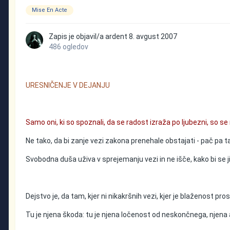
Mise En Acte
Zapis je objavil/a
ardent
8. avgust 2007
486 ogledov
URESNIČENJE V DEJANJU
Samo oni, ki so spoznali, da se radost izraža po ljubezni, so se
Ne tako, da bi zanje vezi zakona prenehale obstajati - pač pa t
Svobodna duša uživa v sprejemanju vezi in ne išče, kako bi se ji
Dejstvo je, da tam, kjer ni nikakršnih vezi, kjer je blaženost pr
Tu je njena škoda: tu je njena ločenost od neskončnega, njena 