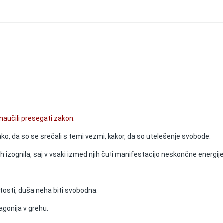
 naučili presegati zakon.
ako, da so se srečali s temi vezmi, kakor, da so utelešenje svobode.
h izognila, saj v vsaki izmed njih čuti manifestacijo neskončne energije,
ostosti, duša neha biti svobodna.
agonija v grehu.