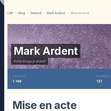
LNF
Blog
General
Mark Ardent
Mise en acte
Mark Ardent
Avtor bloga je
ardent
ZAPISOV
KOMENT
1.169
121
Mise en acte