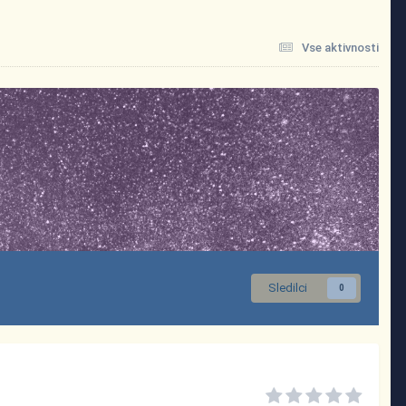
Vse aktivnosti
Sledilci
0