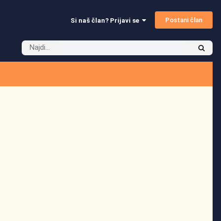
Postani član
Si naš član? Prijavi se