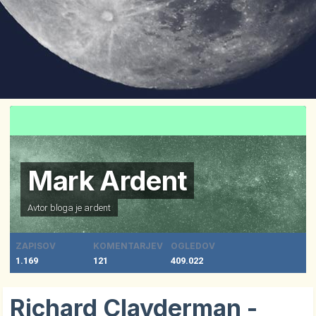
Mark Ardent
Avtor bloga je
ardent
ZAPISOV
KOMENTARJEV
OGLEDOV
1.169
121
409.022
Richard Clayderman -