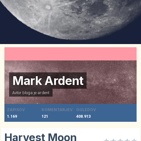
Mark Ardent
Avtor bloga je
ardent
ZAPISOV
KOMENTARJEV
OGLEDOV
1.169
121
408.913
Harvest Moon