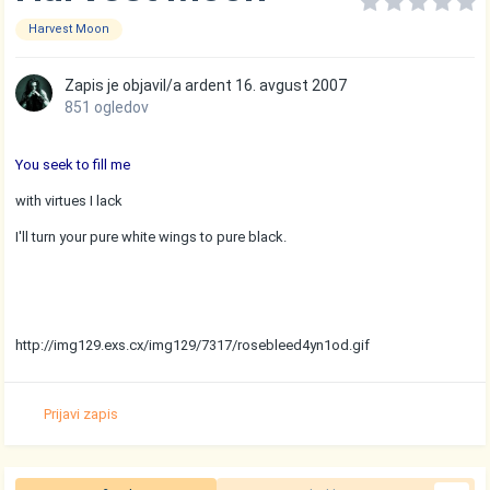
Harvest Moon
Zapis je objavil/a
ardent
16. avgust 2007
851 ogledov
You seek to fill me
with virtues I lack
I'll turn your pure white wings to pure black.
http://img129.exs.cx/img129/7317/rosebleed4yn1od.gif
Prijavi zapis