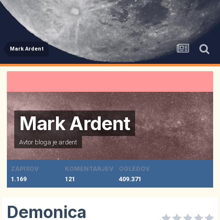
Mark Ardent
Mark Ardent
Avtor bloga je
ardent
ZAPISOV
KOMENTARJEV
OGLEDOV
1.169
121
409.371
Demonica