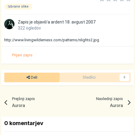
Izbrane slike
Zapis je objavil/a
ardent
18. avgust 2007
322 ogledov
http://www.livingwilderness.com/patterns/nlights2.jpg
Prijavi zapis
Deli
Sledilci
0
Prejšnji zapis
Naslednji zapis
Aurora
Aurora
0 komentarjev