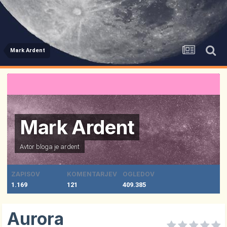
Mark Ardent
Mark Ardent
Avtor bloga je
ardent
ZAPISOV
KOMENTARJEV
OGLEDOV
1.169
121
409.385
Aurora