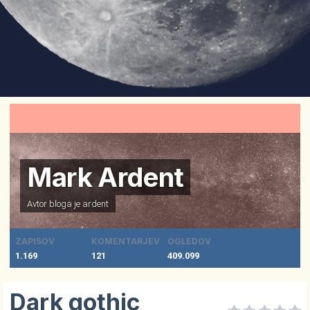
Mark Ardent
Avtor bloga je
ardent
ZAPISOV
KOMENTARJEV
OGLEDOV
1.169
121
409.099
Dark gothic