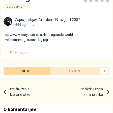
Dark gothic
Zapis je objavil/a
ardent
19. avgust 2007
444 ogledov
http://www.sonypictures.at/landing/underworld-
evolution/images/start_bg.jpg
Prijavi zapis
Deli
Sledilci
0
Prejšnji zapis
Naslednji zapis
Izbrane slike
Izbrane slike
0 komentarjev