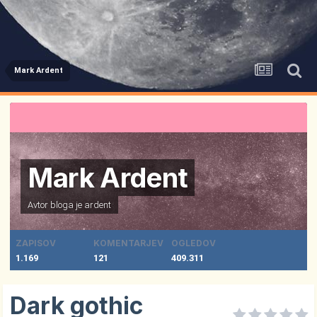
Mark Ardent
Mark Ardent
Avtor bloga je
ardent
ZAPISOV
KOMENTARJEV
OGLEDOV
1.169
121
409.311
Dark gothic