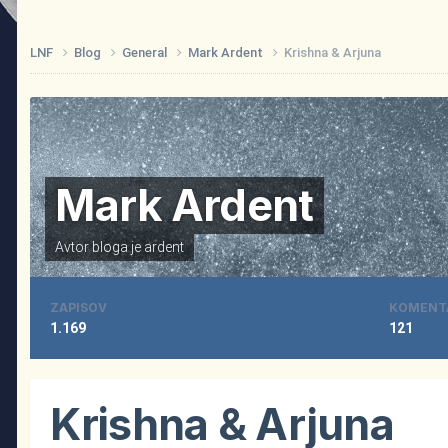
LNF
Blog
General
Mark Ardent
Krishna & Arjuna
Mark Ardent
Avtor bloga je
ardent
ZAPISOV
KOMENT
1.169
121
Krishna & Arjuna