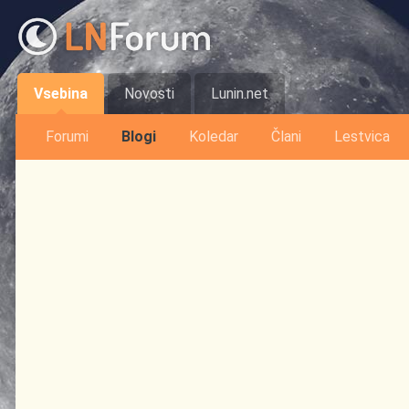
Vsebina
Novosti
Lunin.net
Forumi
Blogi
Koledar
Člani
Lestvica