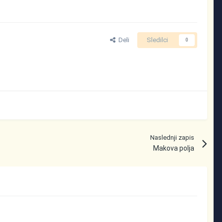
Deli
Sledilci
0
Naslednji zapis
Makova polja