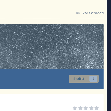
Vse aktivnosti
Sledilci
0