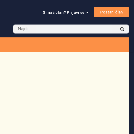
Postani član
Si naš član? Prijavi se