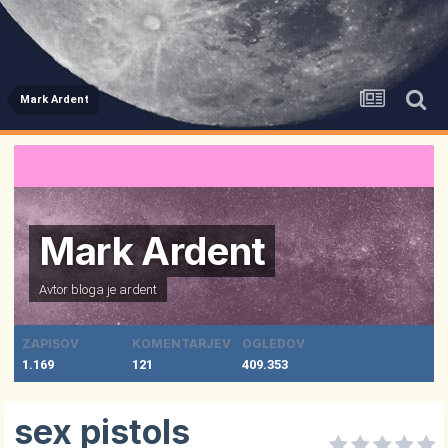
Mark Ardent
Mark Ardent
Avtor bloga je
ardent
ZAPISOV
KOMENTARJEV
OGLEDOV
1.169
121
409.353
sex pistols