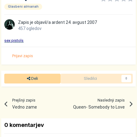
Glasbeni almanah
Zapis je objavil/a
ardent
24. avgust 2007
457 ogledov
sex pistols
Prijavi zapis
Deli
Sledilci
0
Prejšnji zapis
Naslednji zapis
Vedno zame
Queen- Somebody to Love
0 komentarjev