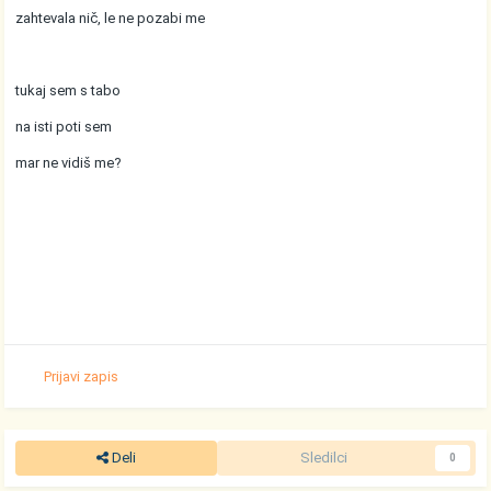
zahtevala nič, le ne pozabi me
tukaj sem s tabo
na isti poti sem
mar ne vidiš me?
Prijavi zapis
Deli
Sledilci
0