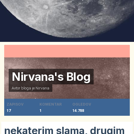
Nirvana's Blog
Avtor bloga je
Nirvana
ZAPISOV
KOMENTAR
OGLEDOV
17
1
14.788
nekaterim slama, drugim