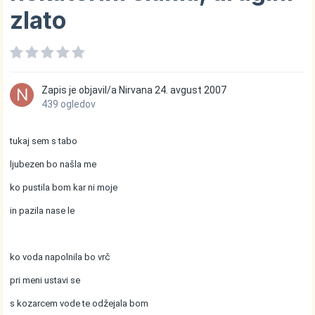
zlato
Zapis je objavil/a
Nirvana
24. avgust 2007
439 ogledov
tukaj sem s tabo
ljubezen bo našla me
ko pustila bom kar ni moje
in pazila nase le
ko voda napolnila bo vrč
pri meni ustavi se
s kozarcem vode te odžejala bom