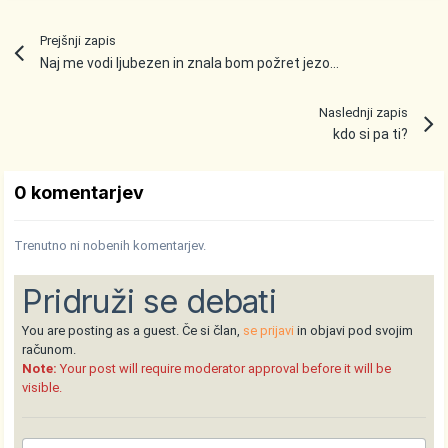
Prejšnji zapis
Naj me vodi ljubezen in znala bom požret jezo,svoj napuh,krivico,zavrnitev
Naslednji zapis
kdo si pa ti?
0 komentarjev
Trenutno ni nobenih komentarjev.
Pridruži se debati
You are posting as a guest. Če si član,
se prijavi
in objavi pod svojim
računom.
Note:
Your post will require moderator approval before it will be
visible.