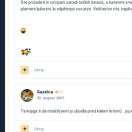
Ste prizadeti in izčrpani zaradi težkih besed,, s katerimi s
plameni ljubezni, ki odpihnejo vso jezo. Veličastni ste, najdra
Citiraj
Gazelca
17
25. avgust 2007
Ta knjiga ti da misliti(sem jo ubodla pred kakim letom)....joj
Citiraj