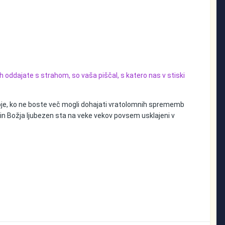
h oddajate s strahom, so vaša piščal, s katero nas v stiski
obje, ko ne boste več mogli dohajati vratolomnih sprememb
en in Božja ljubezen sta na veke vekov povsem usklajeni v