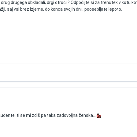
te drug drugega obkladali, drgi otroci ? Odpočijte si za trenutek v kotu
žji, saj vsi brez izjeme, do konca svojih dni , poosebljate lepoto.
 audente, ti se mi zdiš pa taka zadovoljna ženska...