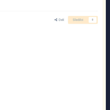
Deli
Sledilci
0