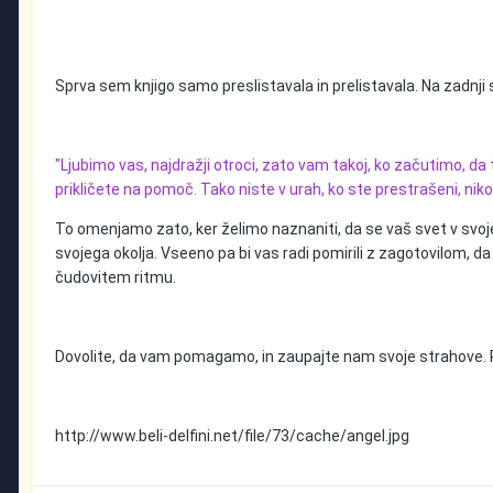
Sprva sem knjigo samo preslistavala in prelistavala. Na zadnji 
"Ljubimo vas, najdražji otroci, zato vam takoj, ko začutimo, da
prikličete na pomoč. Tako niste v urah, ko ste prestrašeni, niko
To omenjamo zato, ker želimo naznaniti, da se vaš svet v svoj
svojega okolja. Vseeno pa bi vas radi pomirili z zagotovilom, da
čudovitem ritmu.
Dovolite, da vam pomagamo, in zaupajte nam svoje strahove. Pr
http://www.beli-delfini.net/file/73/cache/angel.jpg