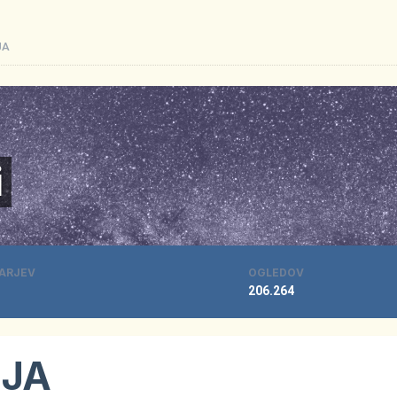
JA
i
ARJEV
OGLEDOV
206.264
IJA