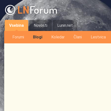
Vsebina
Novosti
Lunin.net
Forumi
Blogi
Koledar
Člani
Lestvica