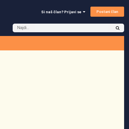
Postani član
Si naš član? Prijavi se