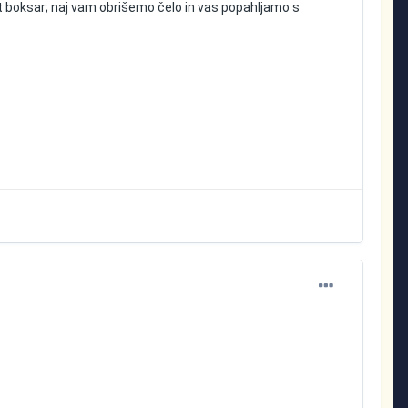
 kot boksar; naj vam obrišemo čelo in vas popahljamo s