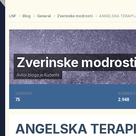
LNF
Blog
General
Zverinske modrosti
ANGELSKA TERAPI
Zverinske modrost
Avtor bloga je
Audente
ZAPISOV
KOMENT
75
2.948
ANGELSKA TERAP