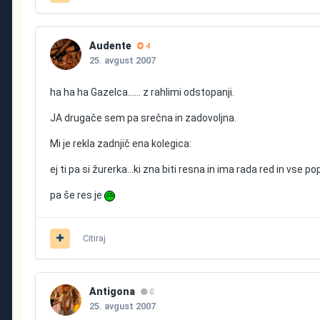
Audente
4
25. avgust 2007
ha ha ha Gazelca...... z rahlimi odstopanji.
JA drugače sem pa srečna in zadovoljna.
Mi je rekla zadnjič ena kolegica:
ej ti pa si žurerka...ki zna biti resna in ima rada red in vse
pa še res je
Citiraj
Antigona
0
25. avgust 2007