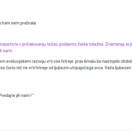
strani sem prebrala:
 trepečete v pričakovanju težav, pošljemo žarke tolažbe. Znamenja, ki ji
li sami.
em evolucijskem razvoju vrti vse hitreje. prav kmalu bo nastopilo obd
 se čisto nič ne vrti hitreje od ljubezni utripajočega srca. Vaša ljubez
edajte jih nam ! "