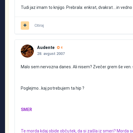
Tudi jaz imam to knjigo. Prebrala: enkrat, dvakrat....in ve
Citiraj
Audente
4
28. avgust 2007
Malo sem nervozna danes. Ali nisem? Zvečer grem še ven. s
Poglejmo...kaj potrebujem ta hip ?
SMER
Te morda kdaj obide občutek, da si zašla iz smeri? Morda se