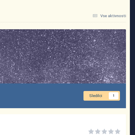
Vse aktivnosti
Sledilci
1