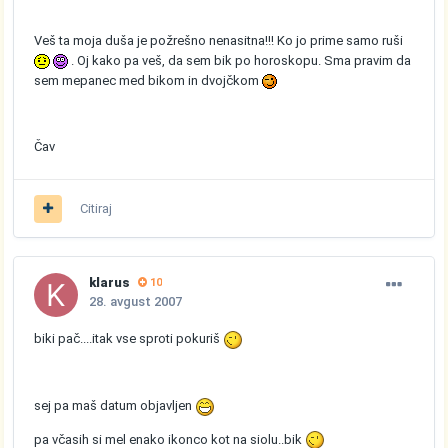
Veš ta moja duša je požrešno nenasitna!!! Ko jo prime samo ruši
. Oj kako pa veš, da sem bik po horoskopu. Sma pravim da
sem mepanec med bikom in dvojčkom
Čav
Citiraj
klarus
10
28. avgust 2007
biki pač....itak vse sproti pokuriš
sej pa maš datum objavljen
pa včasih si mel enako ikonco kot na siolu..bik