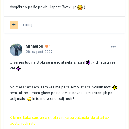
dvojčki so pa še povrhu lapasti(čvekulje
)
Citiraj
Mihaelos
1
28. avgust 2007
U sej res tud na Siolu sem enkrat neki jambral
, vidim ta ti vse
veš
.
No mešanec sem, sam veš me pa tale moj značaj včasih moti
,
sem tak no... mam glavo polno idej in novosti, realiziram jih pa
bolj malo.
In to me vedno bolj moti.!
K bi me kaka čarovnca dobla v roke pa začarala, da bi bil oz.
postal realizator...