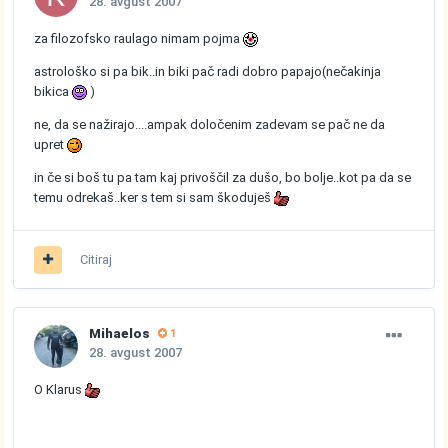
28. avgust 2007
za filozofsko raulago nimam pojma
astrološko si pa bik..in biki pač radi dobro papajo(nečakinja
bikica
)
ne, da se nažirajo....ampak določenim zadevam se pač ne da
upret
in če si boš tu pa tam kaj privoščil za dušo, bo bolje..kot pa da se
temu odrekaš..ker s tem si sam škoduješ
Citiraj
Mihaelos
1
28. avgust 2007
O Klarus