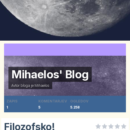
Mihaelos' Blog
Avtor bloga je
Mihaelos
ZAPIS
KOMENTARJEV
OGLEDOV
1
5
5.258
Filozofsko!