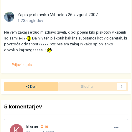
Zapis je objavil/a
Mihaelos
26. avgust 2007
1.235 ogledov
Ne vem zakaj se trudim zdravo živeti, k pol pojem kilo piškotov v katerih
so sami e-ji?
Da ni v teh piškotih kakšna substanca kot v cigaretah, ki
povzroča odvisnost????? :xx!: Mislem zakaj in kako sploh lahko
dovolijo kaj tazgaaaaa!!!!
Prijavi zapis
Deli
Sledilci
0
5 komentarjev
klarus
10