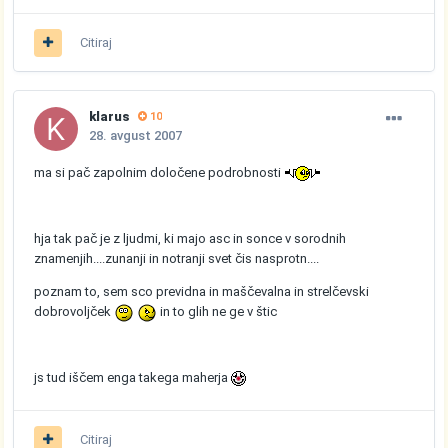
Citiraj
klarus
10
28. avgust 2007
ma si pač zapolnim določene podrobnosti
hja tak pač je z ljudmi, ki majo asc in sonce v sorodnih
znamenjih....zunanji in notranji svet čis nasprotn....
poznam to, sem sco previdna in maščevalna in strelčevski
dobrovoljček
in to glih ne ge v štic
js tud iščem enga takega maherja
Citiraj