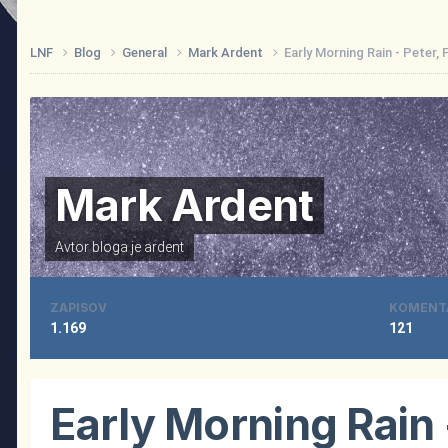
LNF
Blog
General
Mark Ardent
Early Morning Rain - Peter,
Mark Ardent
Avtor bloga je
ardent
ZAPISOV
KOMENT
1.169
121
Early Morning Rain 