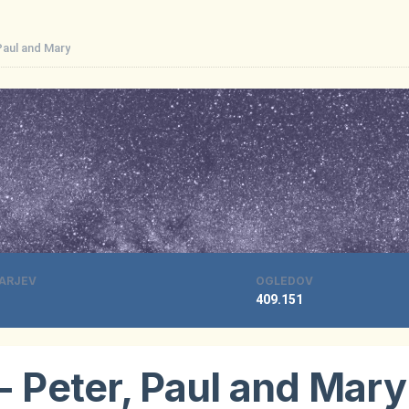
 Paul and Mary
ARJEV
OGLEDOV
409.151
- Peter, Paul and Mary