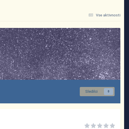
Vse aktivnosti
Sledilci
0