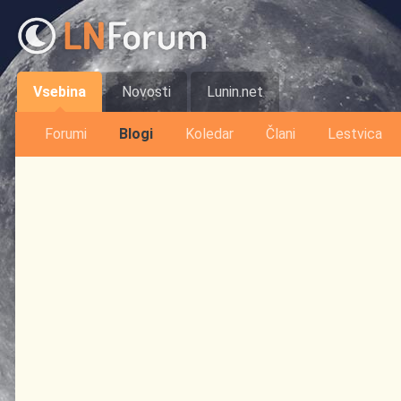
Vsebina
Novosti
Lunin.net
Forumi
Blogi
Koledar
Člani
Lestvica