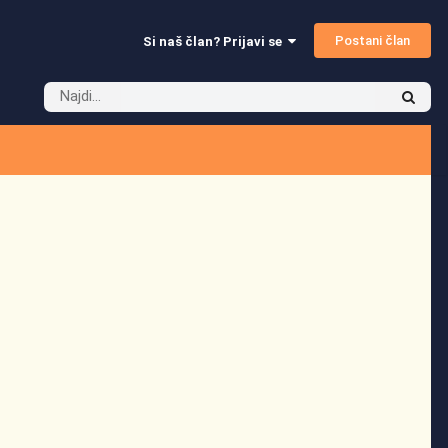
Postani član
Si naš član? Prijavi se