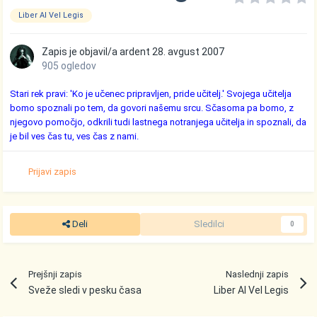
Liber Al Vel Legis
Zapis je objavil/a
ardent
28. avgust 2007
905 ogledov
Stari rek pravi: 'Ko je učenec pripravljen, pride učitelj.' Svojega učitelja
bomo spoznali po tem, da govori našemu srcu. Sčasoma pa bomo, z
njegovo pomočjo, odkrili tudi lastnega notranjega učitelja in spoznali, da
je bil ves čas tu, ves čas z nami.
Prijavi zapis
Deli
Sledilci
0
Prejšnji zapis
Naslednji zapis
Sveže sledi v pesku časa
Liber Al Vel Legis