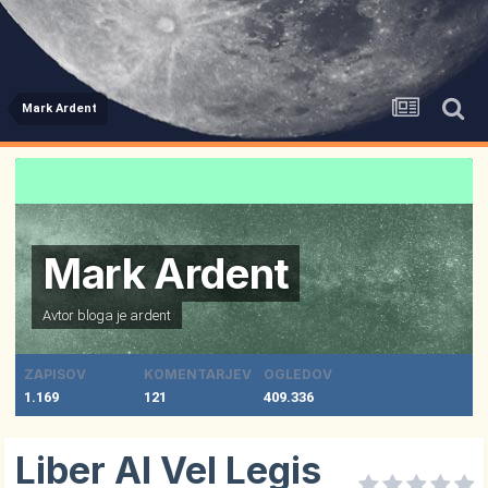
Mark Ardent
Mark Ardent
Avtor bloga je
ardent
ZAPISOV
KOMENTARJEV
OGLEDOV
1.169
121
409.336
Liber Al Vel Legis