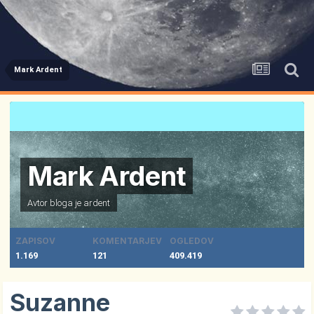
Mark Ardent
Mark Ardent
Avtor bloga je
ardent
ZAPISOV
KOMENTARJEV
OGLEDOV
1.169
121
409.419
Suzanne