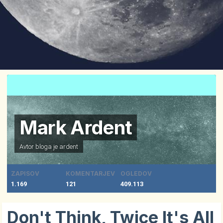
Mark Ardent
Avtor bloga je
ardent
ZAPISOV
KOMENTARJEV
OGLEDOV
1.169
121
409.113
Don't Think, Twice It's All