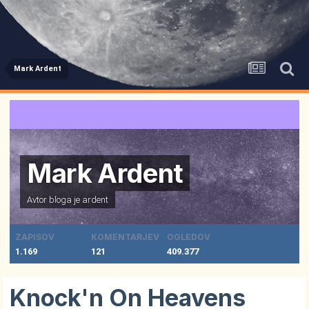
Mark Ardent
Mark Ardent
Avtor bloga je
ardent
ZAPISOV
KOMENTARJEV
OGLEDOV
1.169
121
409.377
Knock'n On Heavens