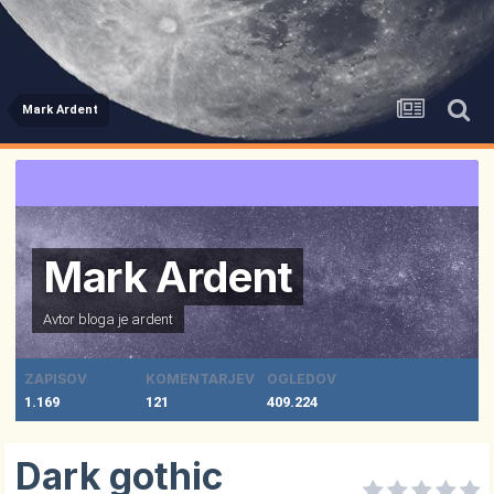
Mark Ardent
Mark Ardent
Avtor bloga je
ardent
ZAPISOV
KOMENTARJEV
OGLEDOV
1.169
121
409.224
Dark gothic