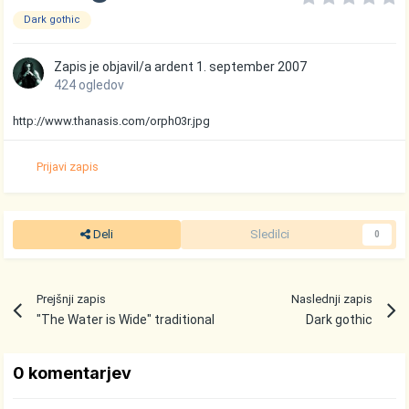
Dark gothic
Zapis je objavil/a
ardent
1. september 2007
424 ogledov
http://www.thanasis.com/orph03r.jpg
Prijavi zapis
Deli
Sledilci
0
Prejšnji zapis
Naslednji zapis
"The Water is Wide" traditional
Dark gothic
0 komentarjev