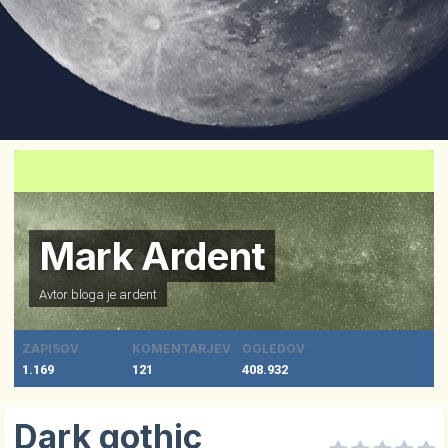
Mark Ardent
Avtor bloga je
ardent
ZAPISOV
KOMENTARJEV
OGLEDOV
1.169
121
408.932
Dark gothic