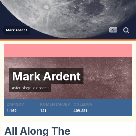
Mark Ardent
Mark Ardent
Avtor bloga je
ardent
ZAPISOV
KOMENTARJEV
OGLEDOV
1.169
121
409.281
All Along The