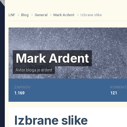
LNF
Blog
General
Mark Ardent
Izbrane slike
Mark Ardent
Avtor bloga je
ardent
ZAPISOV
KOMENT
1.169
121
Izbrane slike