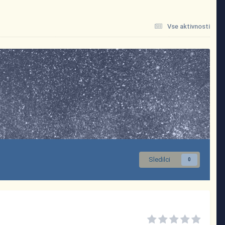
Vse aktivnosti
Sledilci
0