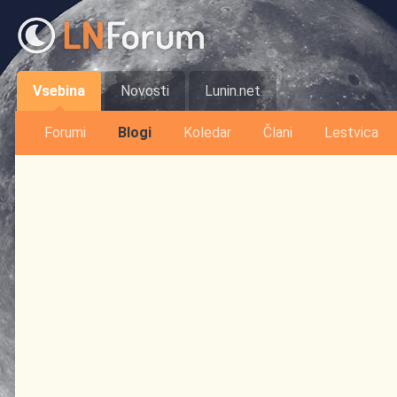
Vsebina
Novosti
Lunin.net
Forumi
Blogi
Koledar
Člani
Lestvica