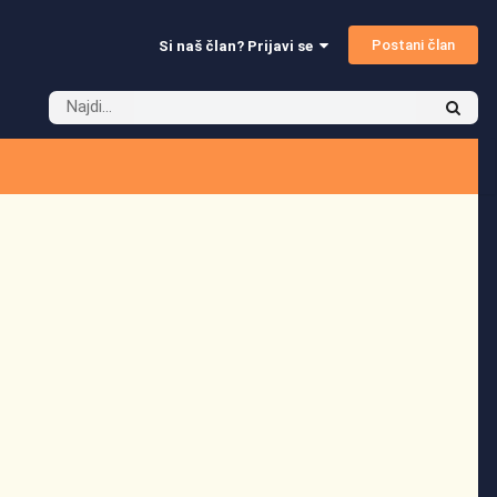
Postani član
Si naš član? Prijavi se