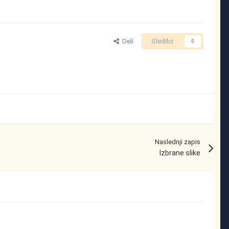
Deli
Sledilci
0
Naslednji zapis
Izbrane slike