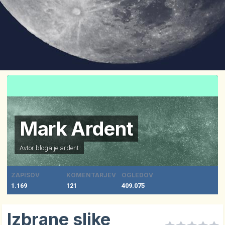
Mark Ardent
Avtor bloga je
ardent
ZAPISOV
KOMENTARJEV
OGLEDOV
1.169
121
409.075
Izbrane slike