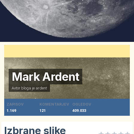
Mark Ardent
Avtor bloga je
ardent
ZAPISOV
KOMENTARJEV
OGLEDOV
1.169
121
409.033
Izbrane slike