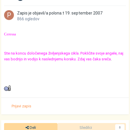
Zapis je objavil/a
polona.t
19. september 2007
866 ogledov
Ceressa
Ste na koncu določenega življenjskega cikla. Pokličite svoje angele, naj
vas bodrijo in vodijo k naslednjemu koraku. Zdaj vas čaka sreča
.
Prijavi zapis
Deli
Sledilci
0