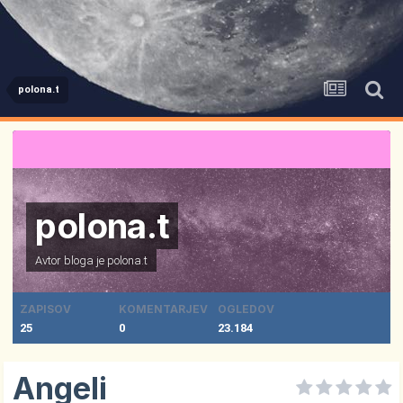
polona.t
polona.t
Avtor bloga je
polona.t
ZAPISOV
KOMENTARJEV
OGLEDOV
25
0
23.184
Angeli