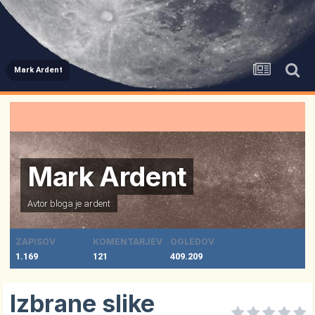
Mark Ardent
Mark Ardent
Avtor bloga je
ardent
ZAPISOV
KOMENTARJEV
OGLEDOV
1.169
121
409.209
Izbrane slike