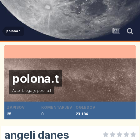
polona.t
polona.t
Avtor bloga je
polona.t
ZAPISOV
KOMENTARJEV
OGLEDOV
25
0
23.184
angeli danes