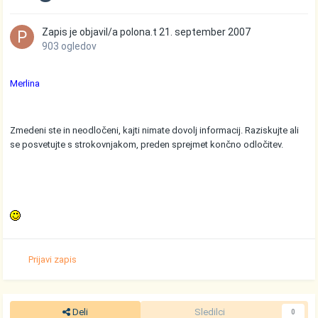
Zapis je objavil/a
polona.t
21. september 2007
903 ogledov
Merlina
Zmedeni ste in neodločeni, kajti nimate dovolj informacij. Raziskujte ali
se posvetujte s strokovnjakom, preden sprejmet končno odločitev.
Prijavi zapis
Deli
Sledilci
0