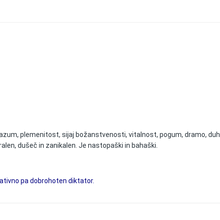
azum, plemenitost, sijaj božanstvenosti, vitalnost, pogum, dramo, duhov
ralen, dušeč in zanikalen. Je nastopaški in bahaški.
egativno pa dobrohoten diktator.