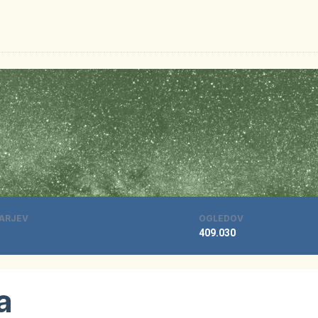
ARJEV
OGLEDOV
409.030
a