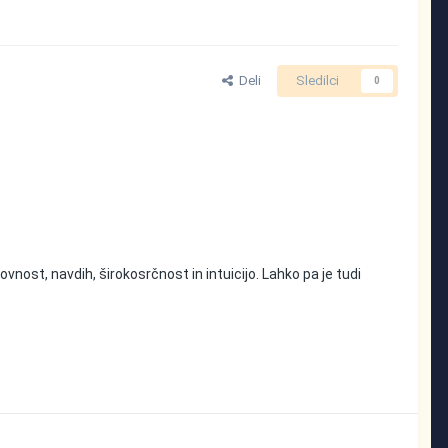
Deli
Sledilci
0
nost, navdih, širokosrčnost in intuicijo. Lahko pa je tudi