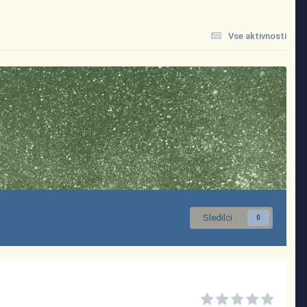
Vse aktivnosti
Sledilci
0