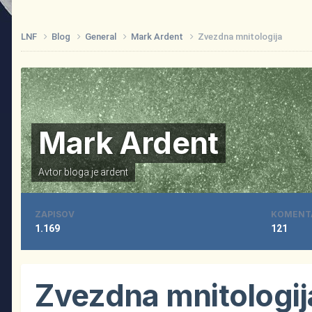
LNF
Blog
General
Mark Ardent
Zvezdna mnitologija
Mark Ardent
Avtor bloga je
ardent
ZAPISOV
KOMENT
1.169
121
Zvezdna mnitologij