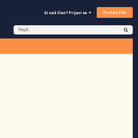
Postani član
Si naš član? Prijavi se