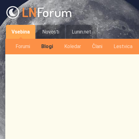
Vsebina
Novosti
Lunin.net
Forumi
Blogi
Koledar
Člani
Lestvica