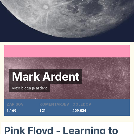
Mark Ardent
Avtor bloga je
ardent
ZAPISOV
KOMENTARJEV
OGLEDOV
1.169
121
409.034
Pink Floyd - Learning to