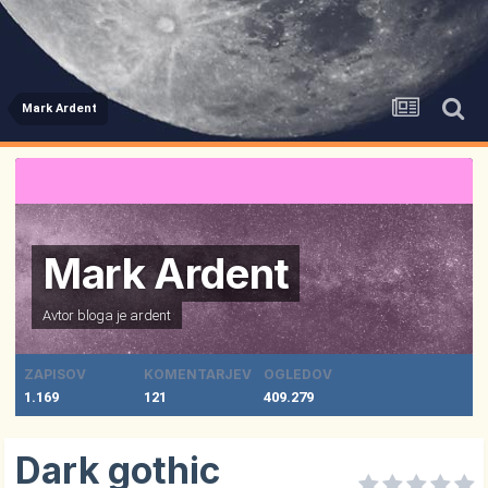
Mark Ardent
Mark Ardent
Avtor bloga je
ardent
ZAPISOV
KOMENTARJEV
OGLEDOV
1.169
121
409.279
Dark gothic