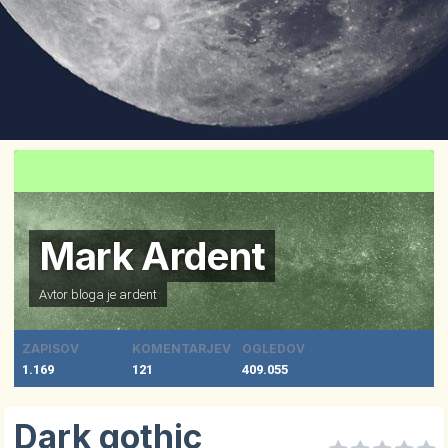
Mark Ardent
Avtor bloga je
ardent
ZAPISOV
KOMENTARJEV
OGLEDOV
1.169
121
409.055
Dark gothic