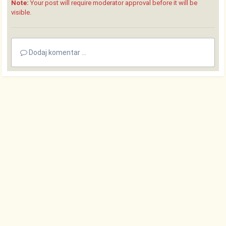
Note:
Your post will require moderator approval before it will be
visible.
Dodaj komentar ...