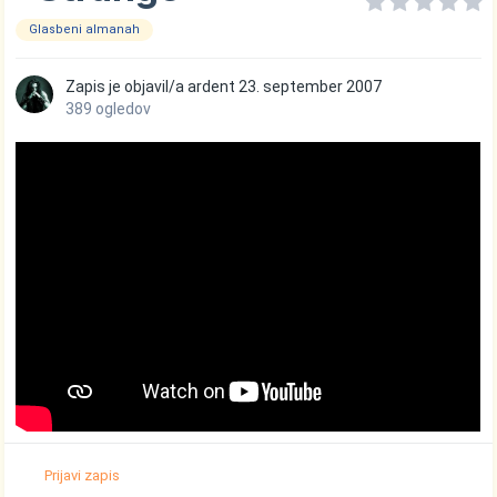
Glasbeni almanah
Zapis je objavil/a
ardent
23. september 2007
389 ogledov
Prijavi zapis