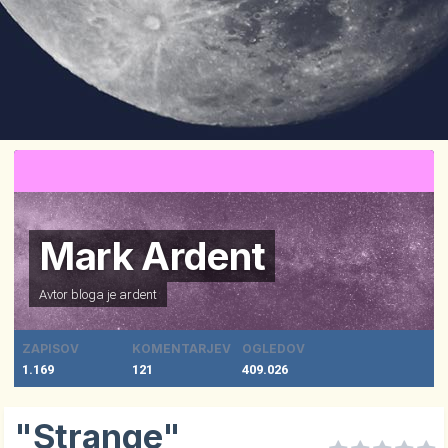
Mark Ardent
Avtor bloga je
ardent
ZAPISOV
KOMENTARJEV
OGLEDOV
1.169
121
409.026
"Strange"